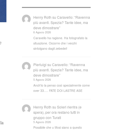
Henry Roth
su
Caravello: “Ravenna
più avanti. Spezia? Tante idee, ma
deve dimostrare”
6 Agosto 2026
Caravello ha ragione. Ha fotografato la
e
situazione. Occorre che i vecchi
sintolgano dagli zebedei!
Pierluigi
su
Caravello: “Ravenna
più avanti. Spezia? Tante idee, ma
deve dimostrare”
5 Agosto 2026
Anch'io la penso così specialmente come
over 33..... FATE DOI LASTRE ASE
Henry Roth
su
Soleri rientra (e
spera), per ora restano tutti in
gruppo con Turati
la
5 Agosto 2026
Possibile che u tifosi siano a questo