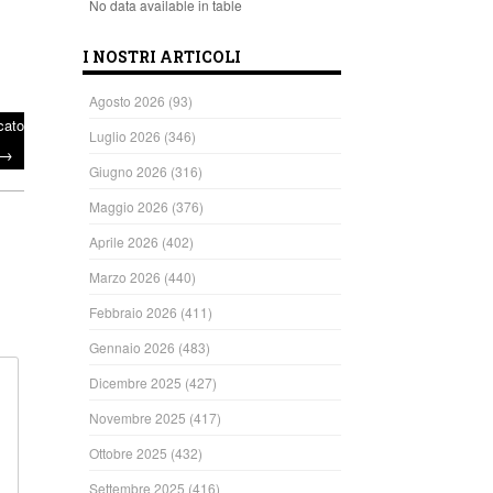
No data available in table
I NOSTRI ARTICOLI
Agosto 2026
(93)
cato
Luglio 2026
(346)
→
Giugno 2026
(316)
Maggio 2026
(376)
Aprile 2026
(402)
Marzo 2026
(440)
Febbraio 2026
(411)
Gennaio 2026
(483)
Dicembre 2025
(427)
Novembre 2025
(417)
Ottobre 2025
(432)
Settembre 2025
(416)