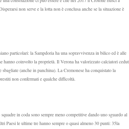
e una consolazione ci può essere è che nel 2017 il Crotone riuscì a
. Disperarsi non serve e la lotta non è conclusa anche se la situazione è
 siano particolari: la Sampdoria ha una sopravvivenza in bilico ed è alle
he hanno coinvolto la proprietà. Il Verona ha valorizzato calciatori cedut
ate sbagliate (anche in panchina). La Cremonese ha conquistato la
estiti non confermati e qualche difficoltà.
 le squadre in coda sono sempre meno competitive dando uno sguardo al
 altri Paesi le ultime tre hanno sempre o quasi almeno 30 punti: 35la