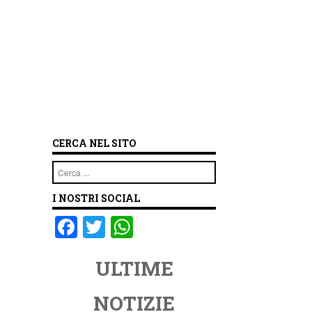
CERCA NEL SITO
Cerca
I NOSTRI SOCIAL
F
T
W
a
wi
h
ULTIME
c
tt
at
e
er
s
NOTIZIE