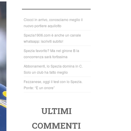
b
A
o
p
o
p
Ciocci in arrivo, conosciamo meglio il
nuovo portiere aquilotto
k
Spezia1906.com è anche un canale
whatsapp: iscriviti subito!
Spezia favorito? Ma nel girone B la
concorrenza sarà fortissima
Abbonamenti, lo Spezia domina in C.
Solo un club ha fatto meglio
Fezzanese, oggi il test con lo Spezia.
Ponte: “È un onore”
ULTIMI
COMMENTI