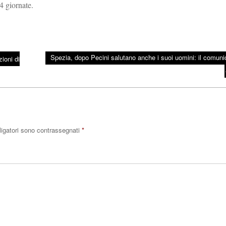
14 giornate.
Spezia, dopo Pecini salutano anche i suoi uomini: il comuni
ioni di
ligatori sono contrassegnati
*