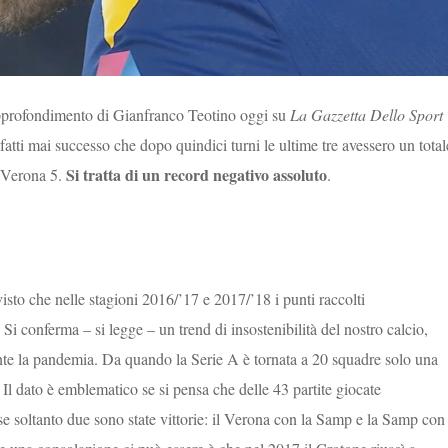
’approfondimento di Gianfranco Teotino oggi su
La Gazzetta Dello Sport
nfatti mai successo che dopo quindici turni le ultime tre avessero un total
Si tratta di un record negativo assoluto
, Verona 5.
.
visto che nelle stagioni 2016/’17 e 2017/’18 i punti raccolti
Si conferma – si legge – un trend di insostenibilità del nostro calcio,
nte la pandemia. Da quando la Serie A è tornata a 20 squadre solo una
0. Il dato è emblematico se si pensa che delle 43 partite giocate
oltanto due sono state vittorie: il Verona con la Samp e la Samp con 