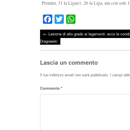
Premier, 31 la Ligue1, 26 la Liga, ma con sole 
Fa
T
W
ce
wi
ha
←
Lesione di alto grado ai legamenti: ecco le condiz
bo
tte
ts
Post navigation
Dragowski
ok
r
A
pp
Lascia un commento
Il tuo indirizzo email non sarà pubblicato.
I campi obb
Commento
*