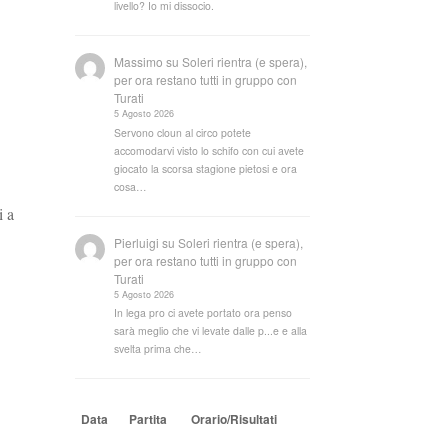
livello? Io mi dissocio.
Massimo
su
Soleri rientra (e spera),
per ora restano tutti in gruppo con
Turati
5 Agosto 2026
Servono cloun al circo potete
accomodarvi visto lo schifo con cui avete
giocato la scorsa stagione pietosi e ora
cosa…
i a
Pierluigi
su
Soleri rientra (e spera),
per ora restano tutti in gruppo con
Turati
5 Agosto 2026
In lega pro ci avete portato ora penso
sarà meglio che vi levate dalle p...e e alla
svelta prima che…
Data
Partita
Orario/Risultati