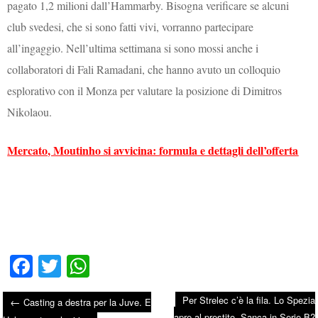
pagato 1,2 milioni dall’Hammarby. Bisogna verificare se alcuni
club svedesi, che si sono fatti vivi, vorranno partecipare
all’ingaggio. Nell’ultima settimana si sono mossi anche i
collaboratori di Fali Ramadani, che hanno avuto un colloquio
esplorativo con il Monza per valutare la posizione di Dimitros
Nikolaou.
Mercato, Moutinho si avvicina: formula e dettagli dell’offerta
Fa
T
W
ce
wi
ha
Per Strelec c’è la fila. Lo Spezia
←
Casting a destra per la Juve. E
bo
tte
ts
apre al prestito. Sanca in Serie B?