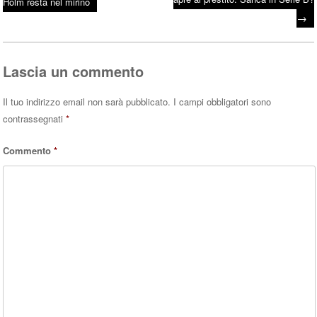
Post navigation
Holm resta nel mirino
ok
r
A
→
pp
Lascia un commento
Il tuo indirizzo email non sarà pubblicato.
I campi obbligatori sono
contrassegnati
*
Commento
*