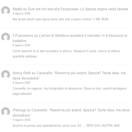
Mattia
su
Due reti nel test alla Fezzanese. Lo Spezia segna nella ripresa
9 Agosto 2026
Ma terzini destri solo vigna come dire che a semo rovina' ! I NE' BON
Il Francesino
su
L’arrivo di Stillitano accelera il mercato: in 6 bloccano le
trattative
8 Agosto 2026
Certe zavorre te le devi accollare in eterno. Nessuno li vuole, hanno la lettera
scarlatta addosso
Henry Roth
su
Caravello: “Ravenna più avanti. Spezia? Tante idee, ma
deve dimostrare”
6 Agosto 2026
Caravello ha ragione. Ha fotografato la situazione. Occorre che i vecchi sintolgano
dagli zebedei!
Pierluigi
su
Caravello: “Ravenna più avanti. Spezia? Tante idee, ma deve
dimostrare”
5 Agosto 2026
Anch'io la penso così specialmente come over 33..... FATE DOI LASTRE ASE