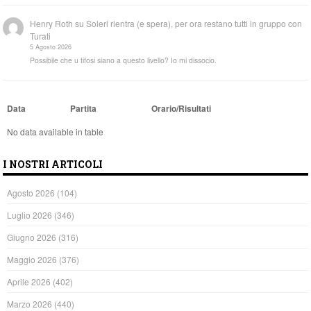
Henry Roth
su
Soleri rientra (e spera), per ora restano tutti in gruppo con
Turati
5 Agosto 2026
Possibile che u tifosi siano a questo livello? Io mi dissocio.
Data
Partita
Orario/Risultati
No data available in table
I NOSTRI ARTICOLI
Agosto 2026
(104)
Luglio 2026
(346)
Giugno 2026
(316)
Maggio 2026
(376)
Aprile 2026
(402)
Marzo 2026
(440)