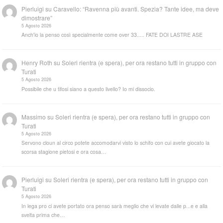
Pierluigi
su
Caravello: “Ravenna più avanti. Spezia? Tante idee, ma deve
dimostrare”
5 Agosto 2026
Anch'io la penso così specialmente come over 33..... FATE DOI LASTRE ASE
Henry Roth
su
Soleri rientra (e spera), per ora restano tutti in gruppo con
Turati
5 Agosto 2026
Possibile che u tifosi siano a questo livello? Io mi dissocio.
Massimo
su
Soleri rientra (e spera), per ora restano tutti in gruppo con
Turati
5 Agosto 2026
Servono cloun al circo potete accomodarvi visto lo schifo con cui avete giocato la
scorsa stagione pietosi e ora cosa…
Pierluigi
su
Soleri rientra (e spera), per ora restano tutti in gruppo con
Turati
5 Agosto 2026
In lega pro ci avete portato ora penso sarà meglio che vi levate dalle p...e e alla
svelta prima che…