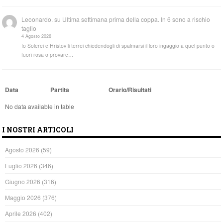
Leoonardo.
su
Ultima settimana prima della coppa. In 6 sono a rischio
taglio
4 Agosto 2026
Io Solerei e Hristov li terrei chiedendogli di spalmarsi il loro ingaggio a quel punto o
fuori rosa o provare…
Data
Partita
Orario/Risultati
No data available in table
I NOSTRI ARTICOLI
Agosto 2026
(59)
Luglio 2026
(346)
Giugno 2026
(316)
Maggio 2026
(376)
Aprile 2026
(402)