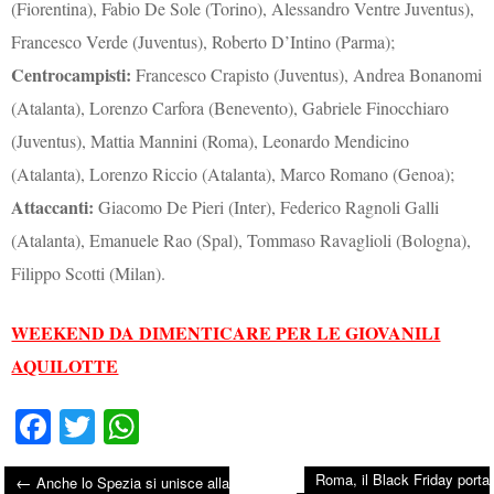
(Fiorentina), Fabio De Sole (Torino), Alessandro Ventre Juventus),
Francesco Verde (Juventus), Roberto D’Intino (Parma);
Centrocampisti:
Francesco Crapisto (Juventus), Andrea Bonanomi
(Atalanta), Lorenzo Carfora (Benevento), Gabriele Finocchiaro
(Juventus), Mattia Mannini (Roma), Leonardo Mendicino
(Atalanta), Lorenzo Riccio (Atalanta), Marco Romano (Genoa);
Attaccanti:
Giacomo De Pieri (Inter), Federico Ragnoli Galli
(Atalanta), Emanuele Rao (Spal), Tommaso Ravaglioli (Bologna),
Filippo Scotti (Milan).
WEEKEND DA DIMENTICARE PER LE GIOVANILI
AQUILOTTE
Fa
T
W
ce
wi
ha
Roma, il Black Friday porta
←
Anche lo Spezia si unisce alla