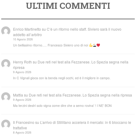
ULTIMI COMMENTI
Enrico Martinetto
su
C’è un ritorno nello staff. Siviero sarà il nuovo
addetto all’arbitro
10 Agosto 2026
Un bellissimo ritorno..... Francesco Siviero uno di noi
Henry Roth
su
Due reti nel test alla Fezzanese. Lo Spezia segna nella
ripresa
9 Agosto 2026
In C Vignali gioca con la benda negli occhi, ed è il migliore in campo.
Mattia
su
Due reti nel test alla Fezzanese. Lo Spezia segna nella ripresa
9 Agosto 2026
Ma terzini destri solo vigna come dire che a semo rovina' ! I NE' BON
Il Francesino
su
L’arrivo di Stillitano accelera il mercato: in 6 bloccano le
trattative
8 Agosto 2026