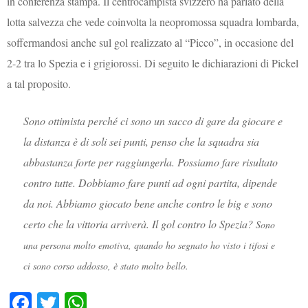
in conferenza stampa. Il centrocampista svizzero ha parlato della
lotta salvezza che vede coinvolta la neopromossa squadra lombarda,
soffermandosi anche sul gol realizzato al “Picco”, in occasione del
2-2 tra lo Spezia e i grigiorossi. Di seguito le dichiarazioni di Pickel
a tal proposito.
Sono ottimista perché ci sono un sacco di gare da giocare e
la distanza è di soli sei punti, penso che la squadra sia
abbastanza forte per raggiungerla. Possiamo fare risultato
contro tutte. Dobbiamo fare punti ad ogni partita, dipende
da noi. Abbiamo giocato bene anche contro le big e sono
certo che la vittoria arriverà. Il gol contro lo Spezia?
Sono
una persona molto emotiva, quando ho segnato ho visto i tifosi e
ci sono corso addosso, è stato molto bello.
Fa
T
W