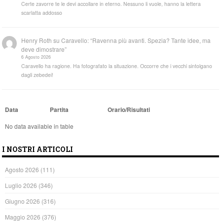
Certe zavorre te le devi accollare in eterno. Nessuno li vuole, hanno la lettera
scarlatta addosso
Henry Roth
su
Caravello: “Ravenna più avanti. Spezia? Tante idee, ma
deve dimostrare”
6 Agosto 2026
Caravello ha ragione. Ha fotografato la situazione. Occorre che i vecchi sintolgano
dagli zebedei!
Data
Partita
Orario/Risultati
No data available in table
I NOSTRI ARTICOLI
Agosto 2026
(111)
Luglio 2026
(346)
Giugno 2026
(316)
Maggio 2026
(376)