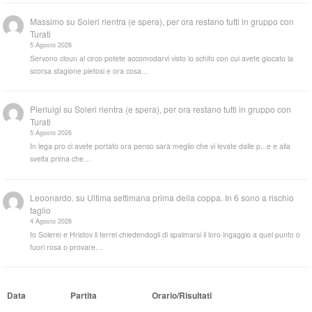
Massimo
su
Soleri rientra (e spera), per ora restano tutti in gruppo con
Turati
5 Agosto 2026
Servono cloun al circo potete accomodarvi visto lo schifo con cui avete giocato la
scorsa stagione pietosi e ora cosa…
Pierluigi
su
Soleri rientra (e spera), per ora restano tutti in gruppo con
Turati
5 Agosto 2026
In lega pro ci avete portato ora penso sarà meglio che vi levate dalle p...e e alla
svelta prima che…
Leoonardo.
su
Ultima settimana prima della coppa. In 6 sono a rischio
taglio
4 Agosto 2026
Io Solerei e Hristov li terrei chiedendogli di spalmarsi il loro ingaggio a quel punto o
fuori rosa o provare…
Data
Partita
Orario/Risultati