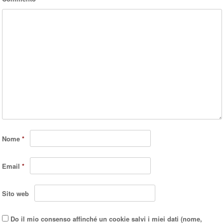
Nome
*
Email
*
Sito web
Do il mio consenso affinché un cookie salvi i miei dati (nome,