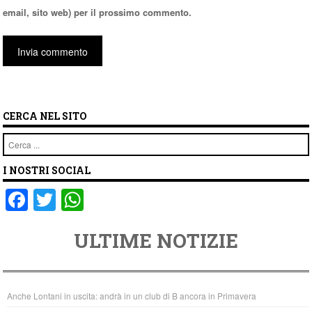
email, sito web) per il prossimo commento.
CERCA NEL SITO
Cerca
I NOSTRI SOCIAL
F
T
W
a
wi
h
ULTIME NOTIZIE
c
tt
at
e
er
s
b
A
Anche Lontani in uscita: andrà in un club di B ancora in Primavera
o
p