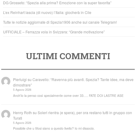
DG Grosseto: “Spezia alla prima? Emozione con la super favorita”
o
p
L’ex Reinhart lascia (di nuovo) l’Italia: giocherà in Cile
k
Tutte le notizie aggiornate di Spezia1906 anche sul canale Telegram!
UFFICIALE – Ferrazza vola in Svizzera: “Grande motivazione”
ULTIMI COMMENTI
Pierluigi
su
Caravello: “Ravenna più avanti. Spezia? Tante idee, ma deve
dimostrare”
5 Agosto 2026
Anch'io la penso così specialmente come over 33..... FATE DOI LASTRE ASE
Henry Roth
su
Soleri rientra (e spera), per ora restano tutti in gruppo con
Turati
5 Agosto 2026
Possibile che u tifosi siano a questo livello? Io mi dissocio.