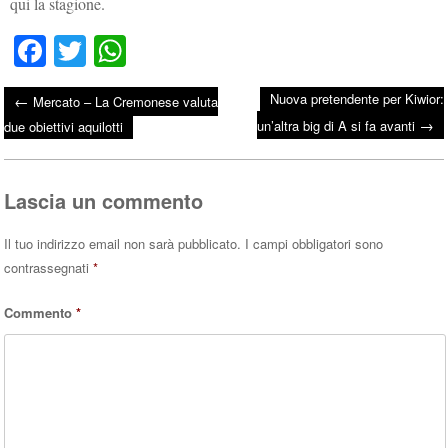
qui la stagione.
Fa
T
W
ce
wi
ha
Nuova pretendente per Kiwior:
←
Mercato – La Cremonese valuta
bo
tte
ts
→
Post navigation
un’altra big di A si fa avanti
due obiettivi aquilotti
ok
r
A
pp
Lascia un commento
Il tuo indirizzo email non sarà pubblicato.
I campi obbligatori sono
contrassegnati
*
Commento
*