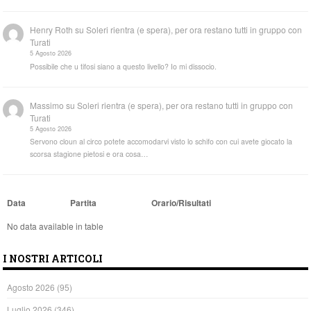
Henry Roth
su
Soleri rientra (e spera), per ora restano tutti in gruppo con
Turati
5 Agosto 2026
Possibile che u tifosi siano a questo livello? Io mi dissocio.
Massimo
su
Soleri rientra (e spera), per ora restano tutti in gruppo con
Turati
5 Agosto 2026
Servono cloun al circo potete accomodarvi visto lo schifo con cui avete giocato la
scorsa stagione pietosi e ora cosa…
Data
Partita
Orario/Risultati
No data available in table
I NOSTRI ARTICOLI
Agosto 2026
(95)
Luglio 2026
(346)