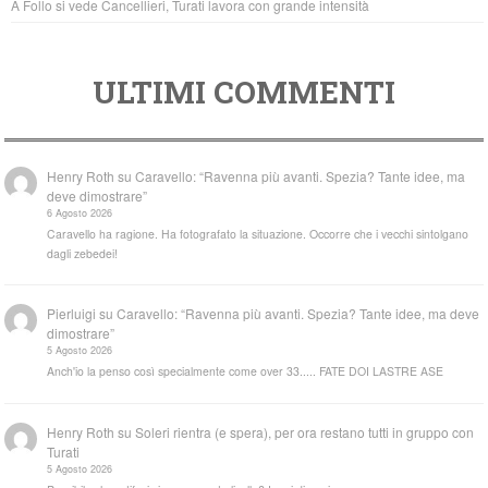
A Follo si vede Cancellieri, Turati lavora con grande intensità
ULTIMI COMMENTI
Henry Roth
su
Caravello: “Ravenna più avanti. Spezia? Tante idee, ma
deve dimostrare”
6 Agosto 2026
Caravello ha ragione. Ha fotografato la situazione. Occorre che i vecchi sintolgano
dagli zebedei!
Pierluigi
su
Caravello: “Ravenna più avanti. Spezia? Tante idee, ma deve
dimostrare”
5 Agosto 2026
Anch'io la penso così specialmente come over 33..... FATE DOI LASTRE ASE
Henry Roth
su
Soleri rientra (e spera), per ora restano tutti in gruppo con
Turati
5 Agosto 2026