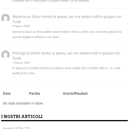
Possibile che u tifosi siano a questo livello? Io mi dissocio.
Massimo
su
Soleri rientra (e spera), per ora restano tutti in gruppo con
Turati
5 Agosto 2026
Servono cloun al circo potete accomodarvi visto lo schifo con cui avete giocato la
scorsa stagione pietosi e ora cosa…
Pierluigi
su
Soleri rientra (e spera), per ora restano tutti in gruppo con
Turati
5 Agosto 2026
In lega pro ci avete portato ora penso sarà meglio che vi levate dalle p...e e alla
svelta prima che…
Data
Partita
Orario/Risultati
No data available in table
I NOSTRI ARTICOLI
Agosto 2026
(73)