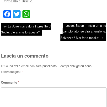
Portogallo e Brasile.
Fa
T
W
ce
wi
ha
Lecce, Baroni: “Inizia un altro
←
La Juventus valuta il prestito di
bo
tte
ts
campionato, servirà attenzione.
Post navigation
Soulé: c’è anche lo Spezia?
ok
r
A
→
Salvezza? Mai fatte tabelle”
pp
Lascia un commento
Il tuo indirizzo email non sarà pubblicato.
I campi obbligatori sono
contrassegnati
*
Commento
*