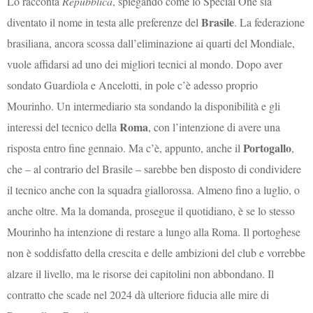
Lo racconta
Repubblica
, spiegando come lo Special One sia
Brasile
diventato il nome in testa alle preferenze del
. La federazione
brasiliana, ancora scossa dall’eliminazione ai quarti del Mondiale,
vuole affidarsi ad uno dei migliori tecnici al mondo. Dopo aver
sondato Guardiola e Ancelotti, in pole c’è adesso proprio
Mourinho. Un intermediario sta sondando la disponibilità e gli
Roma
interessi del tecnico della
, con l’intenzione di avere una
Portogallo
risposta entro fine gennaio. Ma c’è, appunto, anche il
,
che – al contrario del Brasile – sarebbe ben disposto di condividere
il tecnico anche con la squadra giallorossa. Almeno fino a luglio, o
anche oltre. Ma la domanda, prosegue il quotidiano, è se lo stesso
Mourinho ha intenzione di restare a lungo alla Roma. Il portoghese
non è soddisfatto della crescita e delle ambizioni del club e vorrebbe
alzare il livello, ma le risorse dei capitolini non abbondano. Il
contratto che scade nel 2024 dà ulteriore fiducia alle mire di