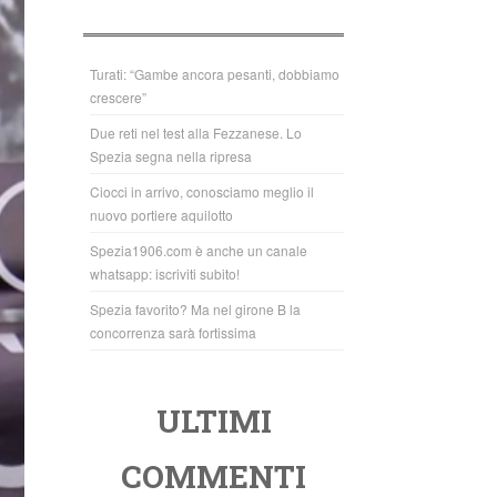
b
A
o
p
o
p
Turati: “Gambe ancora pesanti, dobbiamo
crescere”
k
Due reti nel test alla Fezzanese. Lo
Spezia segna nella ripresa
Ciocci in arrivo, conosciamo meglio il
nuovo portiere aquilotto
Spezia1906.com è anche un canale
whatsapp: iscriviti subito!
Spezia favorito? Ma nel girone B la
concorrenza sarà fortissima
ULTIMI
COMMENTI