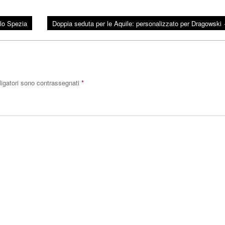
 lo Spezia
Doppia seduta per le Aquile: personalizzato per Dragowski
ligatori sono contrassegnati
*