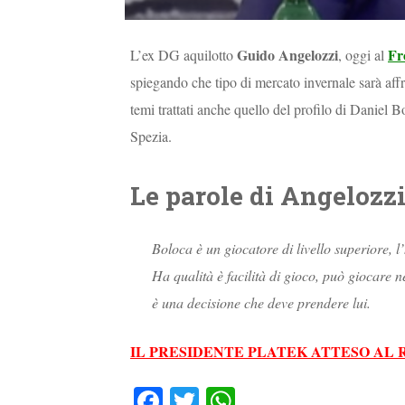
Guido Angelozzi
Fr
L’ex DG aquilotto
, oggi al
spiegando che tipo di mercato invernale sarà affro
temi trattati anche quello del profilo di Daniel B
Spezia.
Le parole di Angelozz
Boloca
è un giocatore di livello superiore, l
Ha qualità è facilità di gioco, può giocare n
è una decisione che deve prendere lui.
IL PRESIDENTE PLATEK ATTESO AL R
Fa
T
W