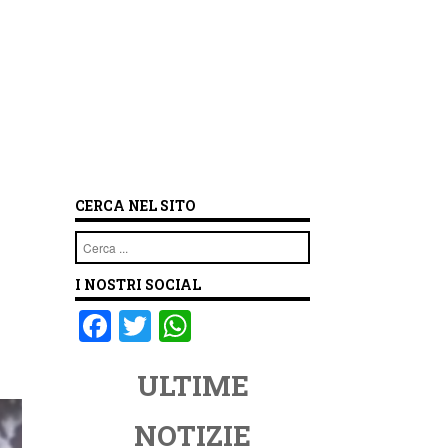
CERCA NEL SITO
Cerca
I NOSTRI SOCIAL
F
T
W
a
wi
h
ULTIME
c
tt
at
e
er
s
NOTIZIE