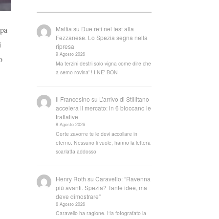
Mattia
su
Due reti nel test alla
mpa
Fezzanese. Lo Spezia segna nella
i
ripresa
9 Agosto 2026
o
Ma terzini destri solo vigna come dire che
a semo rovina' ! I NE' BON
Il Francesino
su
L’arrivo di Stillitano
accelera il mercato: in 6 bloccano le
trattative
8 Agosto 2026
Certe zavorre te le devi accollare in
eterno. Nessuno li vuole, hanno la lettera
scarlatta addosso
Henry Roth
su
Caravello: “Ravenna
più avanti. Spezia? Tante idee, ma
deve dimostrare”
6 Agosto 2026
Caravello ha ragione. Ha fotografato la