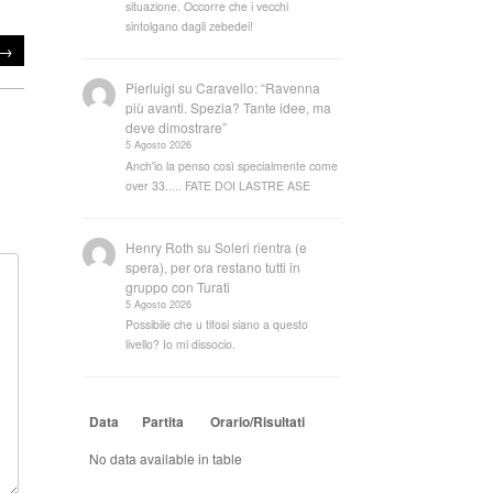
situazione. Occorre che i vecchi
sintolgano dagli zebedei!
→
Pierluigi
su
Caravello: “Ravenna
più avanti. Spezia? Tante idee, ma
deve dimostrare”
5 Agosto 2026
Anch'io la penso così specialmente come
over 33..... FATE DOI LASTRE ASE
Henry Roth
su
Soleri rientra (e
spera), per ora restano tutti in
gruppo con Turati
5 Agosto 2026
Possibile che u tifosi siano a questo
livello? Io mi dissocio.
Data
Partita
Orario/Risultati
No data available in table