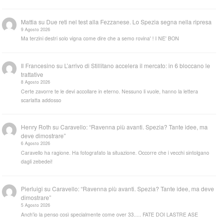
Mattia
su
Due reti nel test alla Fezzanese. Lo Spezia segna nella ripresa
9 Agosto 2026
Ma terzini destri solo vigna come dire che a semo rovina' ! I NE' BON
Il Francesino
su
L’arrivo di Stillitano accelera il mercato: in 6 bloccano le
trattative
8 Agosto 2026
Certe zavorre te le devi accollare in eterno. Nessuno li vuole, hanno la lettera
scarlatta addosso
Henry Roth
su
Caravello: “Ravenna più avanti. Spezia? Tante idee, ma
deve dimostrare”
6 Agosto 2026
Caravello ha ragione. Ha fotografato la situazione. Occorre che i vecchi sintolgano
dagli zebedei!
Pierluigi
su
Caravello: “Ravenna più avanti. Spezia? Tante idee, ma deve
dimostrare”
5 Agosto 2026
Anch'io la penso così specialmente come over 33..... FATE DOI LASTRE ASE