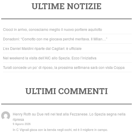
ULTIME NOTIZIE
c
tt
at
e
er
s
b
A
Ciocci in arrivo, conosciamo meglio il nuovo portiere aquilotto
o
p
Donadoni: “Comotto con me giocava perché meritava. Il Milan…”
o
p
L’ex Daniel Maldini riparte dal Cagliari: è ufficiale
k
Nel weekend la visita dell’AIC allo Spezia. Ecco l’iniziativa
Turati concede un po’ di riposo, la prossima settimana sarà con vista Coppa
ULTIMI COMMENTI
Henry Roth
su
Due reti nel test alla Fezzanese. Lo Spezia segna nella
ripresa
9 Agosto 2026
In C Vignali gioca con la benda negli occhi, ed è il migliore in campo.