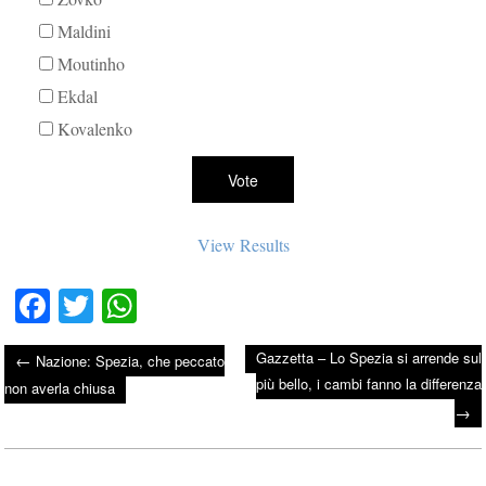
Maldini
Moutinho
Ekdal
Kovalenko
View Results
Fa
T
W
ce
wi
ha
Gazzetta – Lo Spezia si arrende sul
←
Nazione: Spezia, che peccato
bo
tte
ts
più bello, i cambi fanno la differenza
Post navigation
non averla chiusa
ok
r
A
→
pp