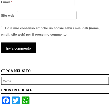
Email
*
Sito web
Do il mio consenso affinché un cookie salvi i miei dati (nome,
email, sito web) per il prossimo commento.
CERCA NEL SITO
Cerca
I NOSTRI SOCIAL
F
T
W
a
wi
h