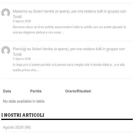
Massimo
su
Soleri rientra (e spera), per ora restano tutti in gruppo con
Turati
5 Agosto 2026
Servono cloun al circo potete accomodarvi visto lo schifo con cui avete giocato la
scorsa stagione pietosi e ora cosa…
Pierluigi
su
Soleri rientra (e spera), per ora restano tutti in gruppo con
Turati
5 Agosto 2026
In lega pro ci avete portato ora penso sarà meglio che vi levate dalle p...e e alla
svelta prima che…
Data
Partita
Orario/Risultati
No data available in table
I NOSTRI ARTICOLI
Agosto 2026
(86)