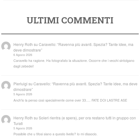
ULTIMI COMMENTI
Henry Roth
su
Caravello: “Ravenna più avanti. Spezia? Tante idee, ma
deve dimostrare”
6 Agosto 2026
Caravello ha ragione. Ha fotografato la situazione. Occorre che i vecchi sintolgano
dagli zebedei!
Pierluigi
su
Caravello: “Ravenna più avanti. Spezia? Tante idee, ma deve
dimostrare”
5 Agosto 2026
Anch'io la penso così specialmente come over 33..... FATE DOI LASTRE ASE
Henry Roth
su
Soleri rientra (e spera), per ora restano tutti in gruppo con
Turati
5 Agosto 2026
Possibile che u tifosi siano a questo livello? Io mi dissocio.