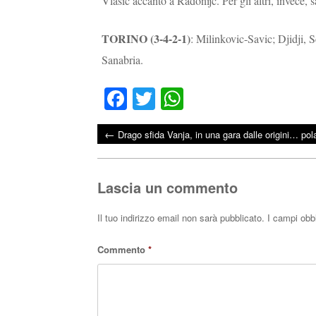
Vlasic accanto a Radonijc. Per gli altri, invece, 
TORINO (3-4-2-1)
: Milinkovic-Savic; Djidji,
Sanabria.
Fa
T
W
ce
wi
ha
←
Drago sfida Vanja, in una gara dalle origini… po
bo
tte
ts
Post navigation
ok
r
A
pp
Lascia un commento
Il tuo indirizzo email non sarà pubblicato.
I campi obb
Commento
*