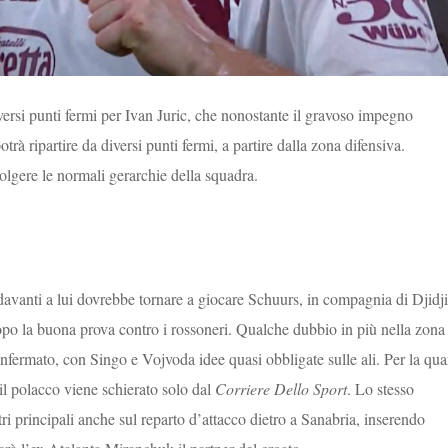
iversi punti fermi per Ivan Juric, che nonostante il gravoso impegno
trà ripartire da diversi punti fermi, a partire dalla zona difensiva.
olgere le normali gerarchie della squadra.
davanti a lui dovrebbe tornare a giocare Schuurs, in compagnia di Djidji
po la buona prova contro i rossoneri. Qualche dubbio in più nella zona
ermato, con Singo e Vojvoda idee quasi obbligate sulle ali. Per la qua
 il polacco viene schierato solo dal
Corriere Dello Sport
. Lo stesso
altri principali anche sul reparto d’attacco dietro a Sanabria, inserendo