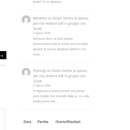
livello? Io mi dissocio.
Massimo
su
Soleri rientra (e spera),
per ora restano tutti in gruppo con
Turati
5 Agosto 2026
Servono cloun al circo potete
accomodarvi visto lo schifo con cui avete
giocato la scorsa stagione pietosi e ora
cosa…
→
Pierluigi
su
Soleri rientra (e spera),
per ora restano tutti in gruppo con
Turati
5 Agosto 2026
In lega pro ci avete portato ora penso
sarà meglio che vi levate dalle p...e e alla
svelta prima che…
Data
Partita
Orario/Risultati