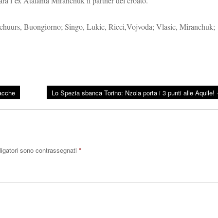
sarà l’ex Atalanta Miranchuk il partner del croato.
 Schuurs, Buongiorno; Singo, Lukic, Ricci,Vojvoda; Vlasic, Miranchuk;
lacche
Lo Spezia sbanca Torino: Nzola porta i 3 punti alle Aquile!
ligatori sono contrassegnati
*