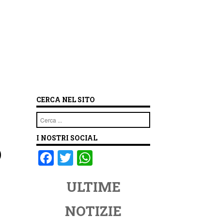
CERCA NEL SITO
Cerca
I NOSTRI SOCIAL
o
F
T
W
a
wi
h
ULTIME
c
tt
at
e
er
s
NOTIZIE