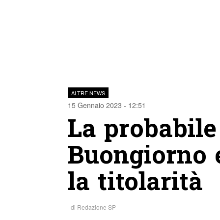
ALTRE NEWS
15 Gennaio 2023 - 12:51
La probabile
Buongiorno 
la titolarità
di
Redazione SP