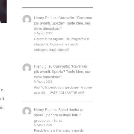
Henry Roth
su
Caravello: “Ravenna
più avanti. Spezia? Tante idee, ma
deve dimostrare”
6 Agosto 2026
Caravello ha ragione. Ha fotografato la
situazione. Occorre che i vecchi
sintolgano dagli zebedei!
Pierluigi
su
Caravello: “Ravenna
più avanti. Spezia? Tante idee, ma
deve dimostrare”
5 Agosto 2026
Anch'io la penso così specialmente come
 e
over 33..... FATE DOI LASTRE ASE
 di
rta
Henry Roth
su
Soleri rientra (e
spera), per ora restano tutti in
gruppo con Turati
5 Agosto 2026
Possibile che u tifosi siano a questo