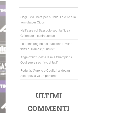
b
A
o
p
o
p
Oggi il via libera per Aurelio. Le cifre e la
formula per Ciocci
k
Nell’asse col Sassuolo spunta l’idea
Ghion per il centrocampo
Le prime pagine dei quotidiani: “Milan,
fidati di Ramos”, “Lucusì”
Angelozzi: “Spezia la mia Champions.
Oggi serve sacrificio di tutti”
Pedullà: “Aurelio e Cagliari ai dettagli.
Allo Spezia va un portiere”
ULTIMI
COMMENTI