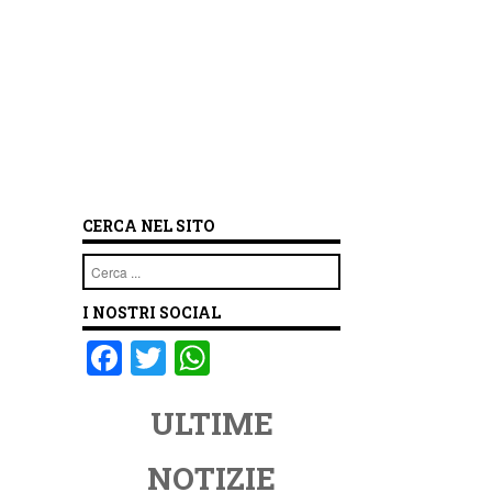
CERCA NEL SITO
Cerca
I NOSTRI SOCIAL
F
T
W
a
wi
h
ULTIME
c
tt
at
e
er
s
NOTIZIE