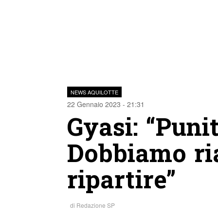
NEWS AQUILOTTE
22 Gennaio 2023 - 21:31
Gyasi: “Punit
Dobbiamo ria
ripartire”
di
Redazione SP