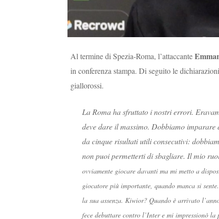
Emmanu
Al termine di Spezia-Roma, l’attaccante
in conferenza stampa. Di seguito le dichiarazioni 
giallorossi.
La Roma ha sfruttato i nostri errori. Erava
deve dare il massimo. Dobbiamo imparare dai
da cinque risultati utili consecutivi: dobbia
non puoi permetterti di sbagliare. Il mio ru
ovviamente giocare davanti ma mi metto a disposiz
giocatore più importante, quando manca si sente.
la sua assenza. Kiwior?
Quando è arrivato l’anno
fece debuttare contro l’Inter e mi impressionò la 