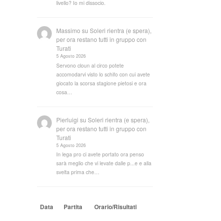
livello? Io mi dissocio.
Massimo
su
Soleri rientra (e spera),
per ora restano tutti in gruppo con
Turati
5 Agosto 2026
Servono cloun al circo potete
accomodarvi visto lo schifo con cui avete
giocato la scorsa stagione pietosi e ora
cosa…
Pierluigi
su
Soleri rientra (e spera),
per ora restano tutti in gruppo con
Turati
5 Agosto 2026
In lega pro ci avete portato ora penso
sarà meglio che vi levate dalle p...e e alla
svelta prima che…
Data
Partita
Orario/Risultati