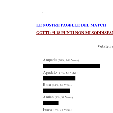
.
LE NOSTRE PAGELLE DEL MATCH
GOTTI: “I 18 PUNTI NON MI SODDISF
Votate i 
Ampadu
(30%, 148 Votes)
Agudelo
(17%, 83 Votes)
Reca
(14%, 67 Votes)
Amian
(8%, 39 Votes)
Ferrer
(7%, 34 Votes)