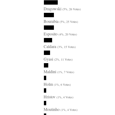
Dragowski
(5%, 26 Votes)
Bourabia
(5%, 25 Votes)
Esposito
(4%, 20 Votes)
Caldara
(3%, 15 Votes)
Gyasi
(2%, 11 Votes)
Maldini
(1%, 7 Votes)
Holm
(1%, 6 Votes)
Hristov
(1%, 4 Votes)
Moutinho
(1%, 4 Votes)