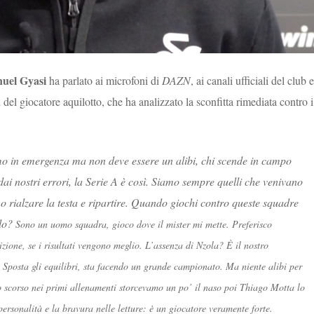
el Gyasi
ha parlato ai microfoni di
DAZN
, ai canali ufficiali del club e
del giocatore aquilotto, che ha analizzato la sconfitta rimediata contro i
mo in emergenza ma non deve essere un alibi, chi scende in campo
 nostri errori, la Serie A è così. Siamo sempre quelli che venivano
mo rialzare la testa e ripartire. Quando giochi contro queste squadre
olo?
Sono un uomo squadra, gioco dove il mister mi mette. Preferisco
ione, se i risultati vengono meglio. L’assenza di Nzola? È il nostro
 Sposta gli equilibri, sta facendo un grande campionato. Ma niente alibi per
 scorso nei primi allenamenti storcevamo un po’ il naso poi Thiago Motta lo
personalità e la bravura nelle letture: è un giocatore veramente forte.