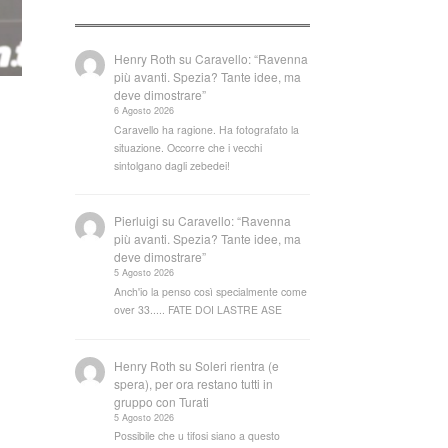
Henry Roth
su
Caravello: “Ravenna
più avanti. Spezia? Tante idee, ma
deve dimostrare”
6 Agosto 2026
Caravello ha ragione. Ha fotografato la
situazione. Occorre che i vecchi
sintolgano dagli zebedei!
Pierluigi
su
Caravello: “Ravenna
più avanti. Spezia? Tante idee, ma
deve dimostrare”
5 Agosto 2026
Anch'io la penso così specialmente come
over 33..... FATE DOI LASTRE ASE
Henry Roth
su
Soleri rientra (e
spera), per ora restano tutti in
gruppo con Turati
5 Agosto 2026
Possibile che u tifosi siano a questo