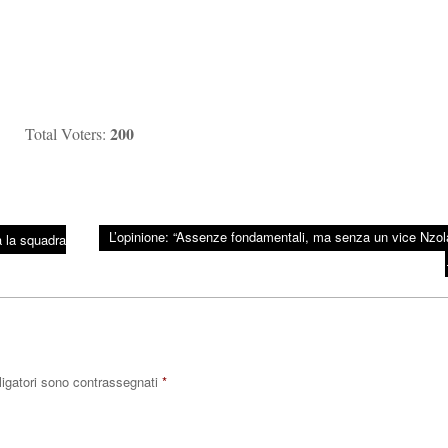
200
Total Voters:
L’opinione: “Assenze fondamentali, ma senza un vice Nzo
Ma la squadra
ligatori sono contrassegnati
*