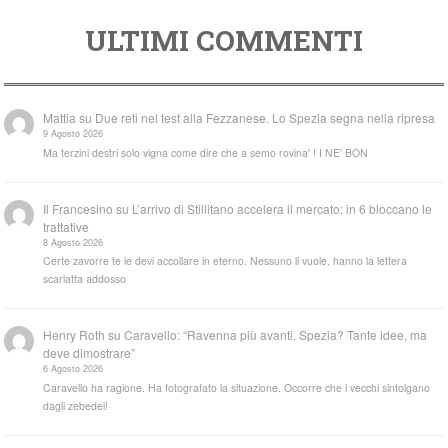
ULTIMI COMMENTI
Mattia
su
Due reti nel test alla Fezzanese. Lo Spezia segna nella ripresa
9 Agosto 2026
Ma terzini destri solo vigna come dire che a semo rovina' ! I NE' BON
Il Francesino
su
L’arrivo di Stillitano accelera il mercato: in 6 bloccano le
trattative
8 Agosto 2026
Certe zavorre te le devi accollare in eterno. Nessuno li vuole, hanno la lettera
scarlatta addosso
Henry Roth
su
Caravello: “Ravenna più avanti. Spezia? Tante idee, ma
deve dimostrare”
6 Agosto 2026
Caravello ha ragione. Ha fotografato la situazione. Occorre che i vecchi sintolgano
dagli zebedei!