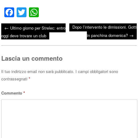
Fa
T
W
ce
wi
ha
Dopo l’intervento le dimissioni. Gotti
←
Ultimo giorno per Strelec: entro
bo
tte
ts
→
Post navigation
in panchina domenica?
oggi deve trovare un club
ok
r
A
pp
Lascia un commento
Il tuo indirizzo email non sarà pubblicato.
I campi obbligatori sono
contrassegnati
*
Commento
*