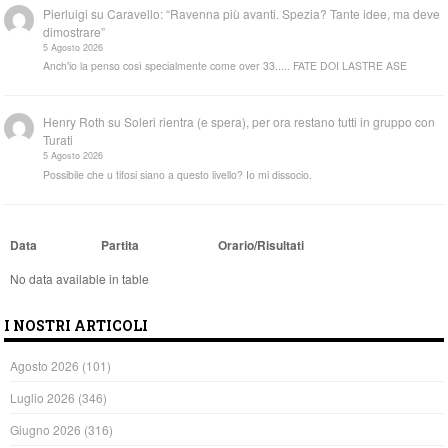
Pierluigi
su
Caravello: “Ravenna più avanti. Spezia? Tante idee, ma deve
dimostrare”
5 Agosto 2026
Anch'io la penso così specialmente come over 33..... FATE DOI LASTRE ASE
Henry Roth
su
Soleri rientra (e spera), per ora restano tutti in gruppo con
Turati
5 Agosto 2026
Possibile che u tifosi siano a questo livello? Io mi dissocio.
Data
Partita
Orario/Risultati
No data available in table
I NOSTRI ARTICOLI
Agosto 2026
(101)
Luglio 2026
(346)
Giugno 2026
(316)