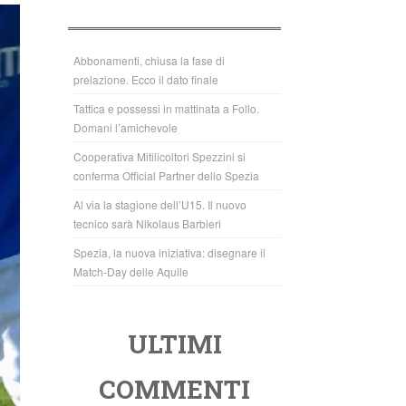
b
A
o
p
o
p
Abbonamenti, chiusa la fase di
prelazione. Ecco il dato finale
k
Tattica e possessi in mattinata a Follo.
Domani l’amichevole
Cooperativa Mitilicoltori Spezzini si
conferma Official Partner dello Spezia
Al via la stagione dell’U15. Il nuovo
tecnico sarà Nikolaus Barbieri
Spezia, la nuova iniziativa: disegnare il
Match-Day delle Aquile
ULTIMI
COMMENTI