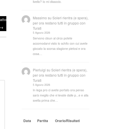
livello? Io mi dissocio.
Massimo
su
Soleri rientra (e spera),
atto
per ora restano tutti in gruppo con
→
Turati
5 Agosto 2026
Servono cloun al circo potete
accomodarvi visto lo schifo con cui avete
giocato la scorsa stagione pietosi e ora
cosa…
Pierluigi
su
Soleri rientra (e spera),
per ora restano tutti in gruppo con
Turati
5 Agosto 2026
In lega pro ci avete portato ora penso
sarà meglio che vi levate dalle p...e e alla
svelta prima che…
Data
Partita
Orario/Risultati