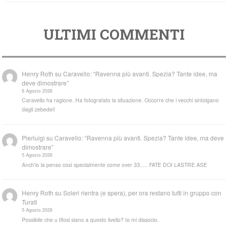
ULTIMI COMMENTI
Henry Roth
su
Caravello: “Ravenna più avanti. Spezia? Tante idee, ma
deve dimostrare”
6 Agosto 2026
Caravello ha ragione. Ha fotografato la situazione. Occorre che i vecchi sintolgano
dagli zebedei!
Pierluigi
su
Caravello: “Ravenna più avanti. Spezia? Tante idee, ma deve
dimostrare”
5 Agosto 2026
Anch'io la penso così specialmente come over 33..... FATE DOI LASTRE ASE
Henry Roth
su
Soleri rientra (e spera), per ora restano tutti in gruppo con
Turati
5 Agosto 2026
Possibile che u tifosi siano a questo livello? Io mi dissocio.