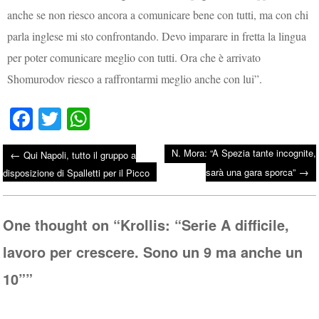
anche se non riesco ancora a comunicare bene con tutti, ma con chi
parla inglese mi sto confrontando. Devo imparare in fretta la lingua
per poter comunicare meglio con tutti. Ora che è arrivato
Shomurodov riesco a raffrontarmi meglio anche con lui”.
Fa
T
W
ce
wi
ha
N. Mora: “A Spezia tante incognite,
←
Qui Napoli, tutto il gruppo a
bo
tte
ts
→
Post navigation
sarà una gara sporca”
disposizione di Spalletti per il Picco
ok
r
A
pp
One thought on “
Krollis: “Serie A difficile,
lavoro per crescere. Sono un 9 ma anche un
10”
”