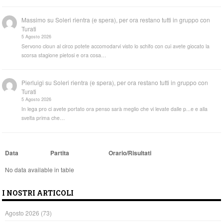
Massimo
su
Soleri rientra (e spera), per ora restano tutti in gruppo con
Turati
5 Agosto 2026
Servono cloun al circo potete accomodarvi visto lo schifo con cui avete giocato la
scorsa stagione pietosi e ora cosa…
Pierluigi
su
Soleri rientra (e spera), per ora restano tutti in gruppo con
Turati
5 Agosto 2026
In lega pro ci avete portato ora penso sarà meglio che vi levate dalle p...e e alla
svelta prima che…
Data
Partita
Orario/Risultati
No data available in table
I NOSTRI ARTICOLI
Agosto 2026
(73)