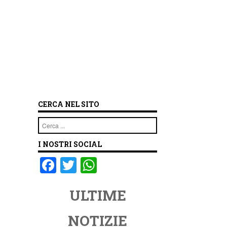
CERCA NEL SITO
Cerca
I NOSTRI SOCIAL
F
T
W
a
wi
h
ULTIME
c
tt
at
e
er
s
NOTIZIE