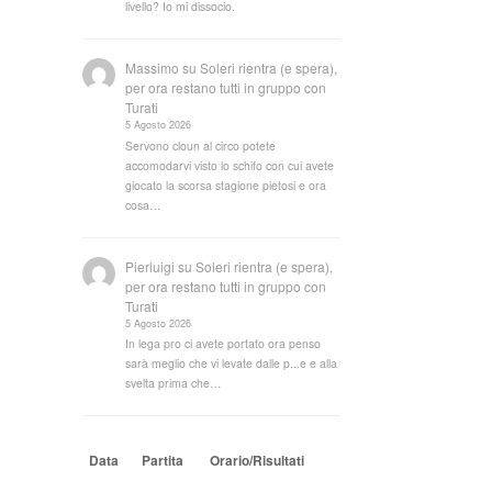
livello? Io mi dissocio.
Massimo
su
Soleri rientra (e spera),
per ora restano tutti in gruppo con
Turati
5 Agosto 2026
Servono cloun al circo potete
accomodarvi visto lo schifo con cui avete
giocato la scorsa stagione pietosi e ora
cosa…
Pierluigi
su
Soleri rientra (e spera),
per ora restano tutti in gruppo con
Turati
5 Agosto 2026
In lega pro ci avete portato ora penso
sarà meglio che vi levate dalle p...e e alla
svelta prima che…
Data
Partita
Orario/Risultati