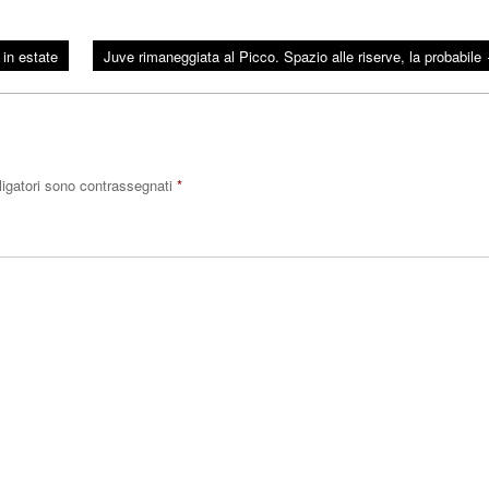
 in estate
Juve rimaneggiata al Picco. Spazio alle riserve, la probabile
ligatori sono contrassegnati
*