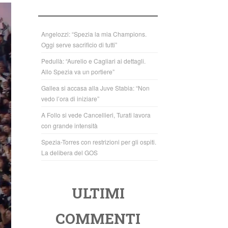
b
A
o
p
o
p
Angelozzi: “Spezia la mia Champions.
Oggi serve sacrificio di tutti”
k
Pedullà: “Aurelio e Cagliari ai dettagli.
Allo Spezia va un portiere”
Gallea si accasa alla Juve Stabia: “Non
vedo l’ora di iniziare”
A Follo si vede Cancellieri, Turati lavora
con grande intensità
Spezia-Torres con restrizioni per gli ospiti.
La delibera del GOS
ULTIMI
COMMENTI