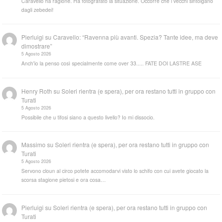
Caravello ha ragione. Ha fotografato la situazione. Occorre che i vecchi sintolgano
dagli zebedei!
Pierluigi
su
Caravello: “Ravenna più avanti. Spezia? Tante idee, ma deve
dimostrare”
5 Agosto 2026
Anch'io la penso così specialmente come over 33..... FATE DOI LASTRE ASE
Henry Roth
su
Soleri rientra (e spera), per ora restano tutti in gruppo con
Turati
5 Agosto 2026
Possibile che u tifosi siano a questo livello? Io mi dissocio.
Massimo
su
Soleri rientra (e spera), per ora restano tutti in gruppo con
Turati
5 Agosto 2026
Servono cloun al circo potete accomodarvi visto lo schifo con cui avete giocato la
scorsa stagione pietosi e ora cosa…
Pierluigi
su
Soleri rientra (e spera), per ora restano tutti in gruppo con
Turati