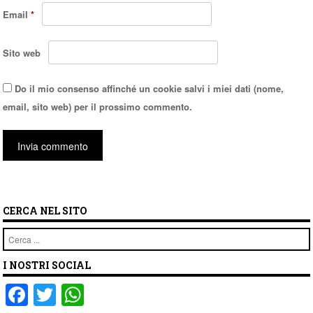
Email
*
Sito web
Do il mio consenso affinché un cookie salvi i miei dati (nome,
email, sito web) per il prossimo commento.
CERCA NEL SITO
Cerca
I NOSTRI SOCIAL
F
T
W