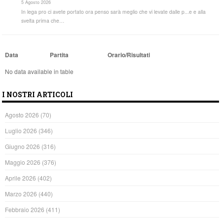
5 Agosto 2026
In lega pro ci avete portato ora penso sarà meglio che vi levate dalle p...e e alla
svelta prima che…
Data
Partita
Orario/Risultati
No data available in table
I NOSTRI ARTICOLI
Agosto 2026
(70)
Luglio 2026
(346)
Giugno 2026
(316)
Maggio 2026
(376)
Aprile 2026
(402)
Marzo 2026
(440)
Febbraio 2026
(411)