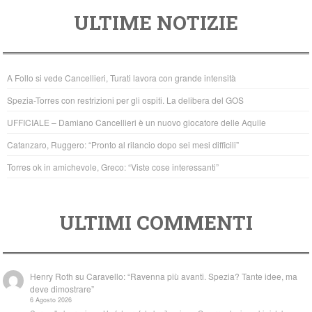
a
wi
h
ULTIME NOTIZIE
c
tt
at
e
er
s
b
A
A Follo si vede Cancellieri, Turati lavora con grande intensità
o
p
Spezia-Torres con restrizioni per gli ospiti. La delibera del GOS
o
p
UFFICIALE – Damiano Cancellieri è un nuovo giocatore delle Aquile
k
Catanzaro, Ruggero: “Pronto al rilancio dopo sei mesi difficili”
Torres ok in amichevole, Greco: “Viste cose interessanti”
ULTIMI COMMENTI
Henry Roth
su
Caravello: “Ravenna più avanti. Spezia? Tante idee, ma
deve dimostrare”
6 Agosto 2026