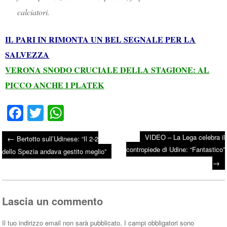
calciatori.
IL PARI IN RIMONTA UN BEL SEGNALE PER LA
SALVEZZA
VERONA SNODO CRUCIALE DELLA STAGIONE: AL
PICCO ANCHE I PLATEK
Fa
T
W
ce
wi
ha
VIDEO – La Lega celebra il
←
Bertotto sull’Udinese: “Il 2-2
bo
tte
ts
contropiede di Udine: “Fantastico”
Post navigation
dello Spezia andava gestito meglio”
ok
r
A
→
pp
Lascia un commento
Il tuo indirizzo email non sarà pubblicato.
I campi obbligatori sono