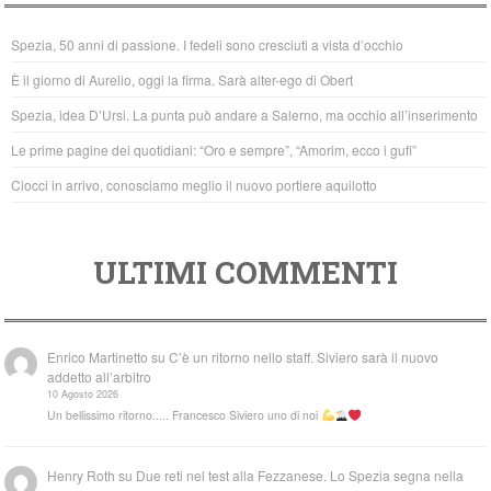
b
A
Spezia, 50 anni di passione. I fedeli sono cresciuti a vista d’occhio
o
p
È il giorno di Aurelio, oggi la firma. Sarà alter-ego di Obert
o
p
Spezia, idea D’Ursi. La punta può andare a Salerno, ma occhio all’inserimento
k
Le prime pagine dei quotidiani: “Oro e sempre”, “Amorim, ecco i gufi”
Ciocci in arrivo, conosciamo meglio il nuovo portiere aquilotto
ULTIMI COMMENTI
Enrico Martinetto
su
C’è un ritorno nello staff. Siviero sarà il nuovo
addetto all’arbitro
10 Agosto 2026
Un bellissimo ritorno..... Francesco Siviero uno di noi
Henry Roth
su
Due reti nel test alla Fezzanese. Lo Spezia segna nella