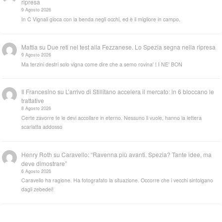
ripresa
9 Agosto 2026
In C Vignali gioca con la benda negli occhi, ed è il migliore in campo.
Mattia
su
Due reti nel test alla Fezzanese. Lo Spezia segna nella ripresa
9 Agosto 2026
Ma terzini destri solo vigna come dire che a semo rovina' ! I NE' BON
Il Francesino
su
L’arrivo di Stillitano accelera il mercato: in 6 bloccano le
trattative
8 Agosto 2026
Certe zavorre te le devi accollare in eterno. Nessuno li vuole, hanno la lettera
scarlatta addosso
Henry Roth
su
Caravello: “Ravenna più avanti. Spezia? Tante idee, ma
deve dimostrare”
6 Agosto 2026
Caravello ha ragione. Ha fotografato la situazione. Occorre che i vecchi sintolgano
dagli zebedei!