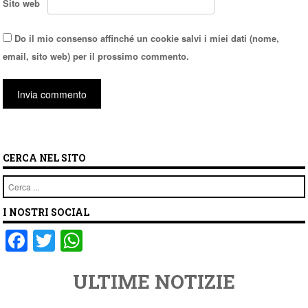
Sito web
Do il mio consenso affinché un cookie salvi i miei dati (nome,
email, sito web) per il prossimo commento.
CERCA NEL SITO
Cerca
I NOSTRI SOCIAL
F
T
W
a
wi
h
ULTIME NOTIZIE
c
tt
at
e
er
s