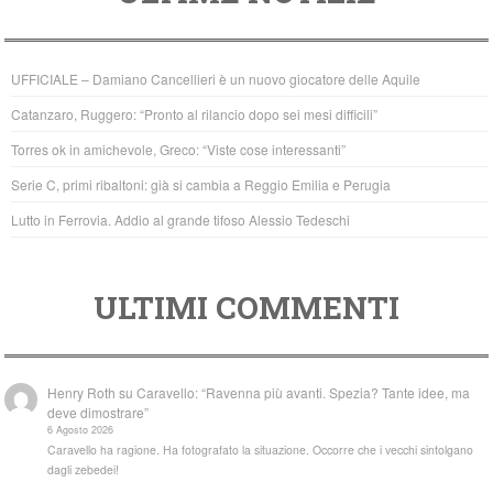
e
er
s
b
A
UFFICIALE – Damiano Cancellieri è un nuovo giocatore delle Aquile
o
p
Catanzaro, Ruggero: “Pronto al rilancio dopo sei mesi difficili”
o
p
Torres ok in amichevole, Greco: “Viste cose interessanti”
k
Serie C, primi ribaltoni: già si cambia a Reggio Emilia e Perugia
Lutto in Ferrovia. Addio al grande tifoso Alessio Tedeschi
ULTIMI COMMENTI
Henry Roth
su
Caravello: “Ravenna più avanti. Spezia? Tante idee, ma
deve dimostrare”
6 Agosto 2026
Caravello ha ragione. Ha fotografato la situazione. Occorre che i vecchi sintolgano
dagli zebedei!