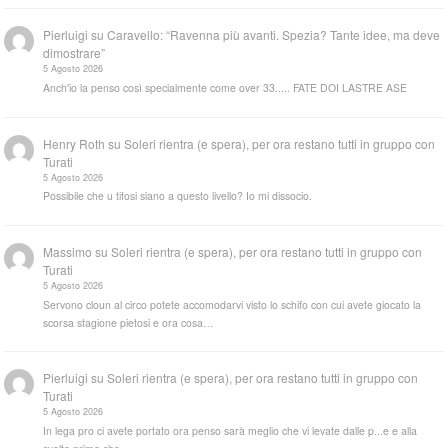
Pierluigi
su
Caravello: “Ravenna più avanti. Spezia? Tante idee, ma deve
dimostrare”
5 Agosto 2026
Anch'io la penso così specialmente come over 33..... FATE DOI LASTRE ASE
Henry Roth
su
Soleri rientra (e spera), per ora restano tutti in gruppo con
Turati
5 Agosto 2026
Possibile che u tifosi siano a questo livello? Io mi dissocio.
Massimo
su
Soleri rientra (e spera), per ora restano tutti in gruppo con
Turati
5 Agosto 2026
Servono cloun al circo potete accomodarvi visto lo schifo con cui avete giocato la
scorsa stagione pietosi e ora cosa…
Pierluigi
su
Soleri rientra (e spera), per ora restano tutti in gruppo con
Turati
5 Agosto 2026
In lega pro ci avete portato ora penso sarà meglio che vi levate dalle p...e e alla