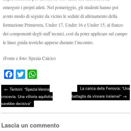
emergere i propri atleti. Nel pomeriggio, gli studenti hanno poi
avuto modo di seguire da vicino le sedute di allenamento della
formazione Primavera, Under 17, Under 16 e Under 15, al fianco
dei componenti degli staff tecnici, così da poter applicare sul campo
le linee guida teoriche apprese durante l’incontro.
(Fonte e foto: Spezia Calcio)
Fa
T
W
ce
wi
ha
La carica della Ferrovia: “Una
←
Tentoni: “Spezia-Verona
bo
tte
ts
→
Post navigation
battaglia da vincere insieme!”
crocevia. Una vittoria aquilotta
ok
r
A
sarebbe decisiva”
pp
Lascia un commento