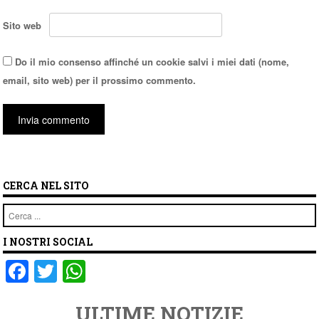
Sito web
Do il mio consenso affinché un cookie salvi i miei dati (nome,
email, sito web) per il prossimo commento.
CERCA NEL SITO
Cerca
I NOSTRI SOCIAL
F
T
W
a
wi
h
ULTIME NOTIZIE
c
tt
at