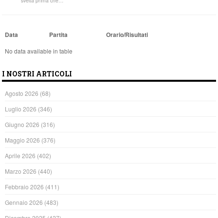
svelta prima che…
Data
Partita
Orario/Risultati
No data available in table
I NOSTRI ARTICOLI
Agosto 2026
(68)
Luglio 2026
(346)
Giugno 2026
(316)
Maggio 2026
(376)
Aprile 2026
(402)
Marzo 2026
(440)
Febbraio 2026
(411)
Gennaio 2026
(483)
Dicembre 2025
(427)