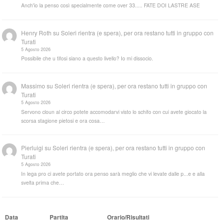
Anch'io la penso così specialmente come over 33..... FATE DOI LASTRE ASE
Henry Roth
su
Soleri rientra (e spera), per ora restano tutti in gruppo con
Turati
5 Agosto 2026
Possibile che u tifosi siano a questo livello? Io mi dissocio.
Massimo
su
Soleri rientra (e spera), per ora restano tutti in gruppo con
Turati
5 Agosto 2026
Servono cloun al circo potete accomodarvi visto lo schifo con cui avete giocato la
scorsa stagione pietosi e ora cosa…
Pierluigi
su
Soleri rientra (e spera), per ora restano tutti in gruppo con
Turati
5 Agosto 2026
In lega pro ci avete portato ora penso sarà meglio che vi levate dalle p...e e alla
svelta prima che…
Data
Partita
Orario/Risultati