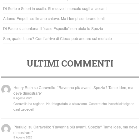
o
p
Di Serio e Soleri in uscita. Si muove il mercato sugli attaccanti
o
p
Adamo-Empoli, settimane chiave. Ma i tempi sembrano lenti
k
Di Paolo si allontana. Il “caso Esposito” non aiuta lo Spezia
Sarr, quale futuro? Con l’arrivo di Ciocci può andare sul mercato
ULTIMI COMMENTI
Henry Roth
su
Caravello: “Ravenna più avanti. Spezia? Tante idee, ma
deve dimostrare”
6 Agosto 2026
Caravello ha ragione. Ha fotografato la situazione. Occorre che i vecchi sintolgano
dagli zebedei!
Pierluigi
su
Caravello: “Ravenna più avanti. Spezia? Tante idee, ma deve
dimostrare”
5 Agosto 2026