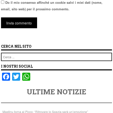
Do il mio consenso affinché un cookie salvi i miei dati (nome,
email, sito web) per il prossimo commento.
CERCA NEL SITO
Cerca
I NOSTRI SOCIAL
F
T
W
a
wi
h
ULTIME NOTIZIE
c
tt
at
e
er
s
b
A
Mastinu torna al Picco: “Ritrovare lo Spezia sarà un’emozione”