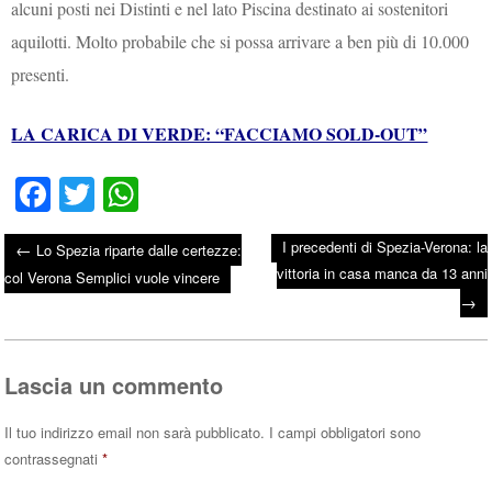
alcuni posti nei Distinti e nel lato Piscina destinato ai sostenitori
aquilotti. Molto probabile che si possa arrivare a ben più di 10.000
presenti.
LA CARICA DI VERDE: “FACCIAMO SOLD-OUT”
Fa
T
W
ce
wi
ha
I precedenti di Spezia-Verona: la
←
Lo Spezia riparte dalle certezze:
bo
tte
ts
vittoria in casa manca da 13 anni
Post navigation
col Verona Semplici vuole vincere
ok
r
A
→
pp
Lascia un commento
Il tuo indirizzo email non sarà pubblicato.
I campi obbligatori sono
contrassegnati
*