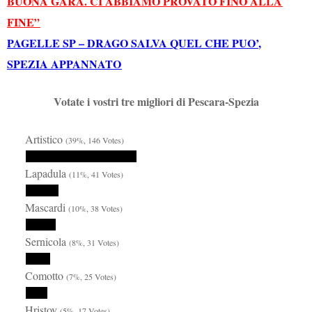
BUONA GARA. CI ABBIAMO PROVATO FINO ALLA
FINE”
PAGELLE SP – DRAGO SALVA QUEL CHE PUO’,
SPEZIA APPANNATO
Votate i vostri tre migliori di Pescara-Spezia
Artistico
(39%, 146 Votes)
Lapadula
(11%, 41 Votes)
Mascardi
(10%, 38 Votes)
Sernicola
(8%, 31 Votes)
Comotto
(7%, 25 Votes)
Hristov
(5%, 17 Votes)