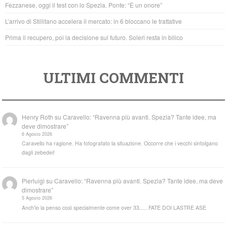
Fezzanese, oggi il test con lo Spezia. Ponte: “È un onore”
k
L’arrivo di Stillitano accelera il mercato: in 6 bloccano le trattative
Prima il recupero, poi la decisione sul futuro. Soleri resta in bilico
ULTIMI COMMENTI
Henry Roth
su
Caravello: “Ravenna più avanti. Spezia? Tante idee, ma
deve dimostrare”
6 Agosto 2026
Caravello ha ragione. Ha fotografato la situazione. Occorre che i vecchi sintolgano
dagli zebedei!
Pierluigi
su
Caravello: “Ravenna più avanti. Spezia? Tante idee, ma deve
dimostrare”
5 Agosto 2026
Anch'io la penso così specialmente come over 33..... FATE DOI LASTRE ASE