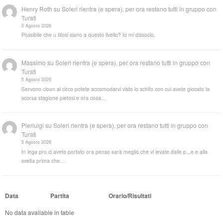
Henry Roth
su
Soleri rientra (e spera), per ora restano tutti in gruppo con
Turati
5 Agosto 2026
Possibile che u tifosi siano a questo livello? Io mi dissocio.
Massimo
su
Soleri rientra (e spera), per ora restano tutti in gruppo con
Turati
5 Agosto 2026
Servono cloun al circo potete accomodarvi visto lo schifo con cui avete giocato la
scorsa stagione pietosi e ora cosa…
Pierluigi
su
Soleri rientra (e spera), per ora restano tutti in gruppo con
Turati
5 Agosto 2026
In lega pro ci avete portato ora penso sarà meglio che vi levate dalle p...e e alla
svelta prima che…
Data
Partita
Orario/Risultati
No data available in table