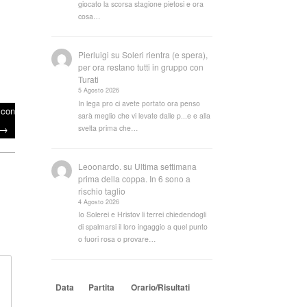
giocato la scorsa stagione pietosi e ora
cosa…
Pierluigi
su
Soleri rientra (e spera),
per ora restano tutti in gruppo con
Turati
5 Agosto 2026
In lega pro ci avete portato ora penso
 con
sarà meglio che vi levate dalle p...e e alla
→
svelta prima che…
Leoonardo.
su
Ultima settimana
prima della coppa. In 6 sono a
rischio taglio
4 Agosto 2026
Io Solerei e Hristov li terrei chiedendogli
di spalmarsi il loro ingaggio a quel punto
o fuori rosa o provare…
Data
Partita
Orario/Risultati