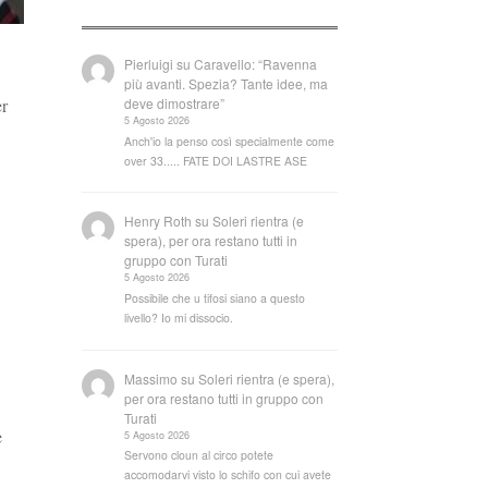
Pierluigi
su
Caravello: “Ravenna
più avanti. Spezia? Tante idee, ma
deve dimostrare”
er
5 Agosto 2026
Anch'io la penso così specialmente come
over 33..... FATE DOI LASTRE ASE
Henry Roth
su
Soleri rientra (e
spera), per ora restano tutti in
gruppo con Turati
5 Agosto 2026
Possibile che u tifosi siano a questo
livello? Io mi dissocio.
Massimo
su
Soleri rientra (e spera),
per ora restano tutti in gruppo con
Turati
e
5 Agosto 2026
Servono cloun al circo potete
accomodarvi visto lo schifo con cui avete