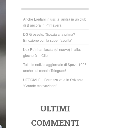
b
A
o
p
o
p
Anche Lontani in uscita: andrà in un club
di B ancora in Primavera
k
DG Grosseto: “Spezia alla prima?
Emozione con la super favorita”
L’ex Reinhart lascia (di nuovo) l’Italia:
giocherà in Cile
Tutte le notizie aggiornate di Spezia1906
anche sul canale Telegram!
UFFICIALE – Ferrazza vola in Svizzera:
“Grande motivazione”
ULTIMI
COMMENTI