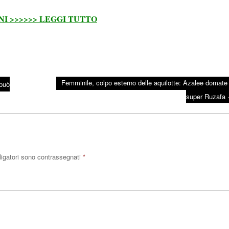
I >>>>>> LEGGI TUTTO
Femminile, colpo esterno delle aquilotte: Azalee domate
 può
super Ruzafa
ligatori sono contrassegnati
*