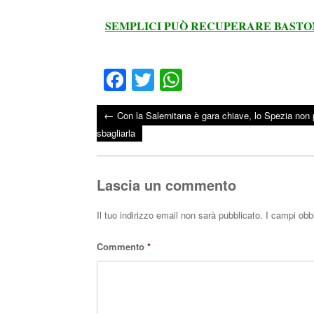
SEMPLICI PUÒ RECUPERARE BASTON
Fa
T
W
ce
wi
ha
←
Con la Salernitana è gara chiave, lo Spezia non
bo
tte
ts
Post navigation
sbagliarla
ok
r
A
pp
Lascia un commento
Il tuo indirizzo email non sarà pubblicato.
I campi obb
Commento
*