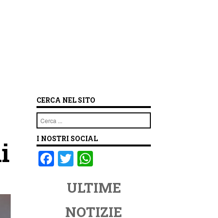
CERCA NEL SITO
Cerca
I NOSTRI SOCIAL
i
F
T
W
a
wi
h
ULTIME
c
tt
at
e
er
s
NOTIZIE