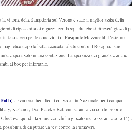
la vittoria della Sampdoria sul Verona è stato il miglior assist della
orni di riposo ai suoi ragazzi, con la squadra che si ritroverà giovedì p
Pasquale Mazzocchi
ol fiato sospeso per le condizioni di
. L’esterno –
a magnetica dopo la botta accusata sabato contro il Bologna: pare
orante e spera solo in una contusione. La speranza dei granata è anche
ambi ai box per infortunio.
 Follo
) si svuoterà: ben dieci i convocati in Nazionale per i campani.
baly, Kastanos, Dia, Piatek e Botheim saranno via con le proprie
. Obiettivo, quindi, lavorare con chi ha giocato meno (saranno solo 14) 
 possibilità di disputare un test contro la Primavera.