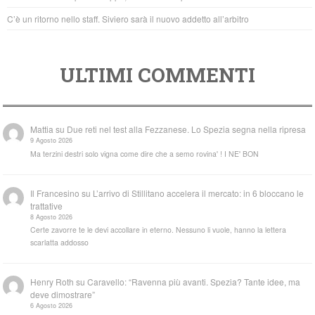
C’è un ritorno nello staff. Siviero sarà il nuovo addetto all’arbitro
ULTIMI COMMENTI
Mattia
su
Due reti nel test alla Fezzanese. Lo Spezia segna nella ripresa
9 Agosto 2026
Ma terzini destri solo vigna come dire che a semo rovina' ! I NE' BON
Il Francesino
su
L’arrivo di Stillitano accelera il mercato: in 6 bloccano le
trattative
8 Agosto 2026
Certe zavorre te le devi accollare in eterno. Nessuno li vuole, hanno la lettera
scarlatta addosso
Henry Roth
su
Caravello: “Ravenna più avanti. Spezia? Tante idee, ma
deve dimostrare”
6 Agosto 2026