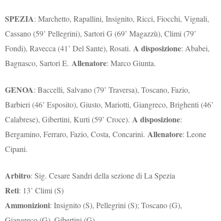
SPEZIA
: Marchetto, Rapallini, Insignito, Ricci, Fiocchi, Vignali,
Cassano (59’ Pellegrini), Sartori G (69’ Magazzù), Climi (79’
A disposizione
Fondi), Ravecca (41’ Del Sante), Rosati.
: Ababei,
Allenatore
Bagnasco, Sartori E.
: Marco Giunta.
GENOA
: Baccelli, Salvano (79’ Traversa), Toscano, Fazio,
Barbieri (46’ Esposito), Giusto, Mariotti, Giangreco, Brighenti (46’
A disposizione
Calabrese), Gibertini, Kurti (59’ Croce).
:
Allenatore
Bergamino, Ferraro, Fazio, Costa, Concarini.
: Leone
Cipani.
Arbitro
: Sig. Cesare Sandri della sezione di La Spezia
Reti
: 13’ Climi (S)
Ammonizioni
: Insignito (S), Pellegrini (S); Toscano (G),
Giangreco (G), Gibertini (G)