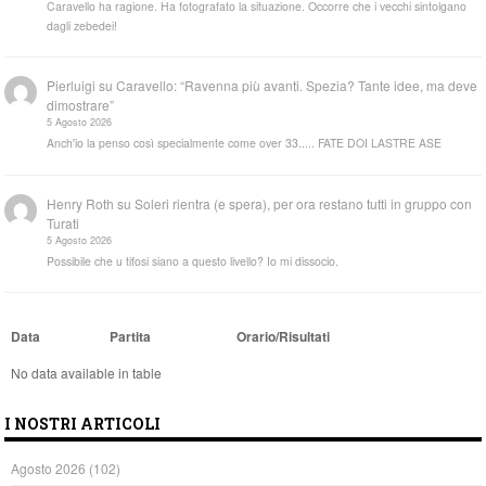
Caravello ha ragione. Ha fotografato la situazione. Occorre che i vecchi sintolgano
dagli zebedei!
Pierluigi
su
Caravello: “Ravenna più avanti. Spezia? Tante idee, ma deve
dimostrare”
5 Agosto 2026
Anch'io la penso così specialmente come over 33..... FATE DOI LASTRE ASE
Henry Roth
su
Soleri rientra (e spera), per ora restano tutti in gruppo con
Turati
5 Agosto 2026
Possibile che u tifosi siano a questo livello? Io mi dissocio.
Data
Partita
Orario/Risultati
No data available in table
I NOSTRI ARTICOLI
Agosto 2026
(102)