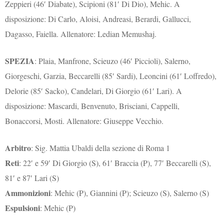
Zeppieri (46′ Diabate), Scipioni (81′ Di Dio), Mehic. A
disposizione: Di Carlo, Aloisi, Andreasi, Berardi, Gallucci,
Dagasso, Faiella. Allenatore: Ledian Memushaj.
SPEZIA
: Plaia, Manfrone, Scieuzo (46′ Piccioli), Salerno,
Giorgeschi, Garzia, Beccarelli (85′ Sardi), Leoncini (61′ Loffredo),
Delorie (85′ Sacko), Candelari, Di Giorgio (61′ Lari). A
disposizione: Mascardi, Benvenuto, Brisciani, Cappelli,
Bonaccorsi, Mosti. Allenatore: Giuseppe Vecchio.
Arbitro
: Sig. Mattia Ubaldi della sezione di Roma 1
Reti
: 22′ e 59′ Di Giorgio (S), 61′ Braccia (P), 77′ Beccarelli (S),
81′ e 87′ Lari (S)
Ammonizioni
: Mehic (P), Giannini (P); Scieuzo (S), Salerno (S)
Espulsioni
: Mehic (P)