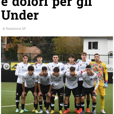
e dolori per gli
Under
di
Redazione SP