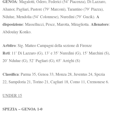
GENOA
: Magalotti, Odero, Federici (54’ Piacenza), Di Lazzaro,
Ahanor, Pagliari, Pastore (79’ Marconi), Tarantino (79’ Piazza),
A
Ndulue, Mendolia (54’ Colonnese), Nuredini (79’ Gucik).
disposizione
Allenatore
: Massellucci, Pesce, Marotta, Miragliotta.
:
Abdoulay Konko.
Arbitro
: Sig. Matteo Campagni della sezione di Firenze
Reti
: 11’ Di Lazzaro (G), 13’ e 35’ Nuredini (G), 15’ Marchini (S),
20’ Ndulue (G), 52’ Pagliari (G), 65’ Arrighi (S)
Classifica
: Parma 35, Genoa 33, Monza 28, Juventus 24, Spezia
22, Sampdoria 21, Torino 21, Cagliari 18, Como 11, Cremonese 6.
UNDER 15
SPEZIA – GENOA 1-0