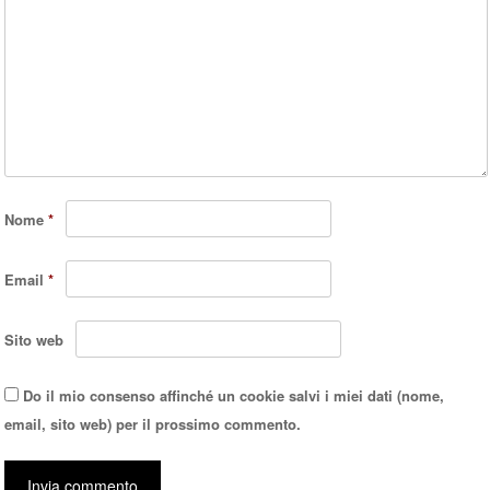
Nome
*
Email
*
Sito web
Do il mio consenso affinché un cookie salvi i miei dati (nome,
email, sito web) per il prossimo commento.