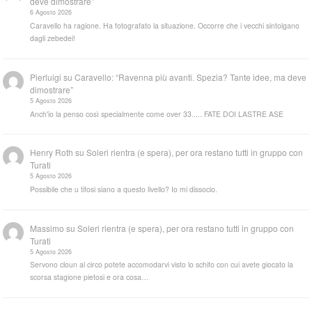
deve dimostrare”
6 Agosto 2026
Caravello ha ragione. Ha fotografato la situazione. Occorre che i vecchi sintolgano
dagli zebedei!
Pierluigi
su
Caravello: “Ravenna più avanti. Spezia? Tante idee, ma deve
dimostrare”
5 Agosto 2026
Anch'io la penso così specialmente come over 33..... FATE DOI LASTRE ASE
Henry Roth
su
Soleri rientra (e spera), per ora restano tutti in gruppo con
Turati
5 Agosto 2026
Possibile che u tifosi siano a questo livello? Io mi dissocio.
Massimo
su
Soleri rientra (e spera), per ora restano tutti in gruppo con
Turati
5 Agosto 2026
Servono cloun al circo potete accomodarvi visto lo schifo con cui avete giocato la
scorsa stagione pietosi e ora cosa…