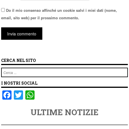
Do il mio consenso affinché un cookie salvi i miei dati (nome,
email, sito web) per il prossimo commento.
CERCA NEL SITO
Cerca
I NOSTRI SOCIAL
F
T
W
a
wi
h
ULTIME NOTIZIE
c
tt
at
e
er
s