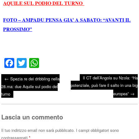
AQUILE SUL PODIO DEL TURNO
FOTO – AMPADU PENSA GIA’ A SABATO: “AVANTI IL
PROSSIMO”
Fa
T
W
ce
wi
ha
Il CT dell’Angola su Nzola: “Ha
←
Spezia re dei dribbling nella
bo
tte
ts
potenziale, può fare il salto in una big
Post navigation
28.ma: due Aquile sul podio del
ok
r
A
→
europea”
turno
pp
Lascia un commento
Il tuo indirizzo email non sarà pubblicato.
I campi obbligatori sono
contrassegnati
*