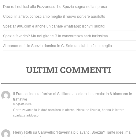
b
A
Due reti nel test alla Fezzanese. Lo Spezia segna nella ripresa
o
p
Ciocci in arrivo, conosciamo meglio il nuovo portiere aquilotto
o
p
Spezia1906.com è anche un canale whatsapp: iscriviti subito!
k
Spezia favorito? Ma nel girone B la concorrenza sarà fortissima
Abbonamenti, lo Spezia domina in C. Solo un club ha fatto meglio
ULTIMI COMMENTI
Il Francesino
su
L’arrivo di Stillitano accelera il mercato: in 6 bloccano le
trattative
8 Agosto 2026
Certe zavorre te le devi accollare in eterno. Nessuno li vuole, hanno la lettera
scarlatta addosso
Henry Roth
su
Caravello: “Ravenna più avanti. Spezia? Tante idee, ma