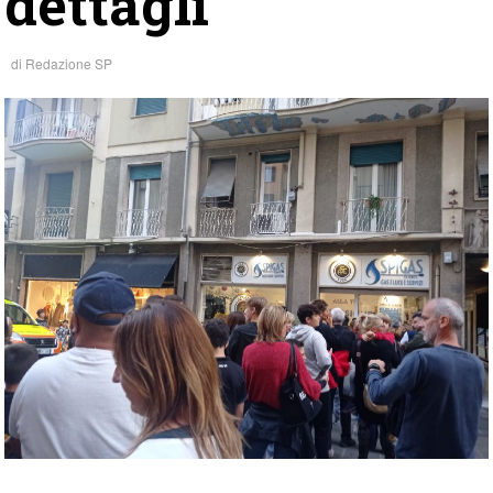
dettagli
di
Redazione SP