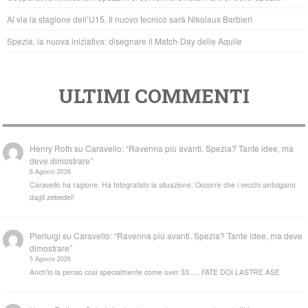
k
Al via la stagione dell’U15. Il nuovo tecnico sarà Nikolaus Barbieri
Spezia, la nuova iniziativa: disegnare il Match-Day delle Aquile
ULTIMI COMMENTI
Henry Roth
su
Caravello: “Ravenna più avanti. Spezia? Tante idee, ma
deve dimostrare”
6 Agosto 2026
Caravello ha ragione. Ha fotografato la situazione. Occorre che i vecchi sintolgano
dagli zebedei!
Pierluigi
su
Caravello: “Ravenna più avanti. Spezia? Tante idee, ma deve
dimostrare”
5 Agosto 2026
Anch'io la penso così specialmente come over 33..... FATE DOI LASTRE ASE