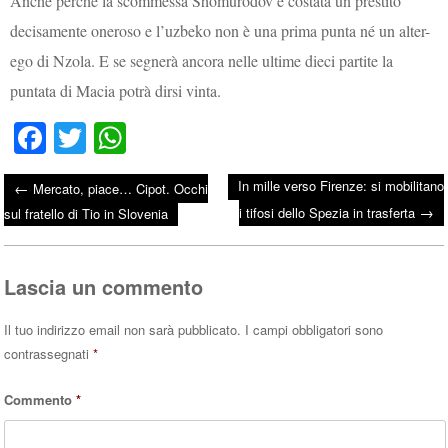
Anche perché la scommessa Shomurodov è costata un prestito
decisamente oneroso e l’uzbeko non è una prima punta né un alter-
ego di Nzola. E se segnerà ancora nelle ultime dieci partite la
puntata di Macia potrà dirsi vinta.
Fa
T
W
ce
wi
ha
In mille verso Firenze: si mobilitano
←
Mercato, piace… Cipot. Occhi
bo
tte
ts
→
Post navigation
i tifosi dello Spezia in trasferta
sul fratello di Tio in Slovenia
ok
r
A
pp
Lascia un commento
Il tuo indirizzo email non sarà pubblicato.
I campi obbligatori sono
contrassegnati
*
Commento
*