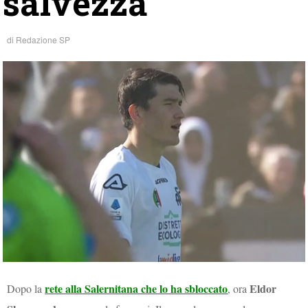
salvezza
di
Redazione SP
rete alla Salernitana che lo ha sbloccato
Eldor
Dopo la
, ora