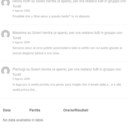
Henry Roth
su
Soleri rientra (e spera), per ora restano tutti in gruppo con
Turati
5 Agosto 2026
Possibile che u tifosi siano a questo livello? Io mi dissocio.
Massimo
su
Soleri rientra (e spera), per ora restano tutti in gruppo con
Turati
5 Agosto 2026
Servono cloun al circo potete accomodarvi visto lo schifo con cui avete giocato la
scorsa stagione pietosi e ora cosa…
Pierluigi
su
Soleri rientra (e spera), per ora restano tutti in gruppo con
Turati
5 Agosto 2026
In lega pro ci avete portato ora penso sarà meglio che vi levate dalle p...e e alla
svelta prima che…
Data
Partita
Orario/Risultati
No data available in table