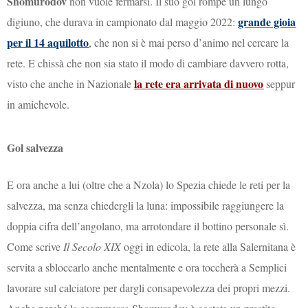
Shomurodov
non vuole fermarsi. Il suo gol rompe un lungo
grande gioia
digiuno, che durava in campionato dal maggio 2022:
per il 14 aquilotto
, che non si è mai perso d’animo nel cercare la
rete. E chissà che non sia stato il modo di cambiare davvero rotta,
la rete era arrivata di nuovo
visto che anche in Nazionale
seppur
in amichevole.
Gol salvezza
E ora anche a lui (oltre che a Nzola) lo Spezia chiede le reti per la
salvezza, ma senza chiedergli la luna: impossibile raggiungere la
doppia cifra dell’angolano, ma arrotondare il bottino personale sì.
Come scrive
Il Secolo XIX
oggi in edicola, la rete alla Salernitana è
servita a sbloccarlo anche mentalmente e ora toccherà a Semplici
lavorare sul calciatore per dargli consapevolezza dei propri mezzi.