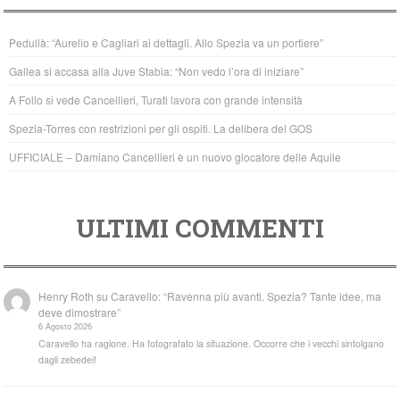
e
er
s
b
A
Pedullà: “Aurelio e Cagliari ai dettagli. Allo Spezia va un portiere”
o
p
Gallea si accasa alla Juve Stabia: “Non vedo l’ora di iniziare”
o
p
A Follo si vede Cancellieri, Turati lavora con grande intensità
k
Spezia-Torres con restrizioni per gli ospiti. La delibera del GOS
UFFICIALE – Damiano Cancellieri è un nuovo giocatore delle Aquile
ULTIMI COMMENTI
Henry Roth
su
Caravello: “Ravenna più avanti. Spezia? Tante idee, ma
deve dimostrare”
6 Agosto 2026
Caravello ha ragione. Ha fotografato la situazione. Occorre che i vecchi sintolgano
dagli zebedei!