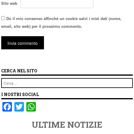
Sito web
Do il mio consenso affinché un cookie salvi i miei dati (nome,
email, sito web) per il prossimo commento.
CERCA NEL SITO
Cerca
I NOSTRI SOCIAL
F
T
W
a
wi
h
ULTIME NOTIZIE
c
tt
at