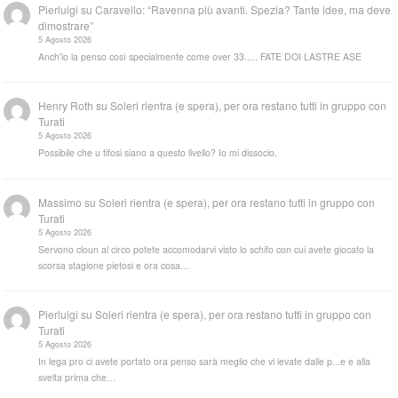
Pierluigi
su
Caravello: “Ravenna più avanti. Spezia? Tante idee, ma deve
dimostrare”
5 Agosto 2026
Anch'io la penso così specialmente come over 33..... FATE DOI LASTRE ASE
Henry Roth
su
Soleri rientra (e spera), per ora restano tutti in gruppo con
Turati
5 Agosto 2026
Possibile che u tifosi siano a questo livello? Io mi dissocio.
Massimo
su
Soleri rientra (e spera), per ora restano tutti in gruppo con
Turati
5 Agosto 2026
Servono cloun al circo potete accomodarvi visto lo schifo con cui avete giocato la
scorsa stagione pietosi e ora cosa…
Pierluigi
su
Soleri rientra (e spera), per ora restano tutti in gruppo con
Turati
5 Agosto 2026
In lega pro ci avete portato ora penso sarà meglio che vi levate dalle p...e e alla
svelta prima che…