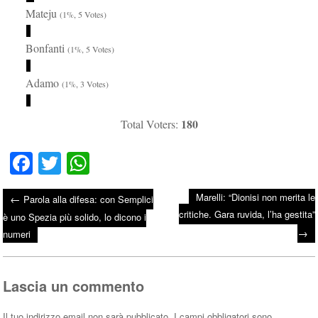
Mateju
(1%, 5 Votes)
Bonfanti
(1%, 5 Votes)
Adamo
(1%, 3 Votes)
180
Total Voters:
Fa
T
W
ce
wi
ha
Marelli: “Dionisi non merita le
←
Parola alla difesa: con Semplici
bo
tte
ts
critiche. Gara ruvida, l’ha gestita”
Post navigation
è uno Spezia più solido, lo dicono i
ok
r
A
→
numeri
pp
Lascia un commento
Il tuo indirizzo email non sarà pubblicato.
I campi obbligatori sono