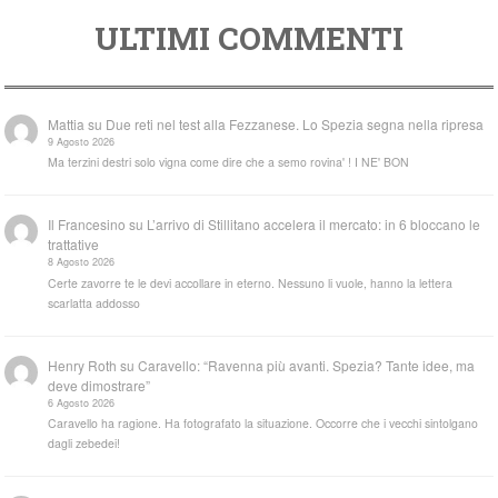
ULTIMI COMMENTI
Mattia
su
Due reti nel test alla Fezzanese. Lo Spezia segna nella ripresa
9 Agosto 2026
Ma terzini destri solo vigna come dire che a semo rovina' ! I NE' BON
Il Francesino
su
L’arrivo di Stillitano accelera il mercato: in 6 bloccano le
trattative
8 Agosto 2026
Certe zavorre te le devi accollare in eterno. Nessuno li vuole, hanno la lettera
scarlatta addosso
Henry Roth
su
Caravello: “Ravenna più avanti. Spezia? Tante idee, ma
deve dimostrare”
6 Agosto 2026
Caravello ha ragione. Ha fotografato la situazione. Occorre che i vecchi sintolgano
dagli zebedei!