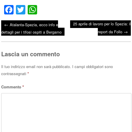
Fa
T
W
ce
wi
ha
25 aprile di lavoro per lo Spezia: il
←
Atalanta-Spezia, ecco info e
bo
tte
ts
→
Post navigation
report da Follo
dettagli per i tifosi ospiti a Bergamo
ok
r
A
pp
Lascia un commento
Il tuo indirizzo email non sarà pubblicato.
I campi obbligatori sono
contrassegnati
*
Commento
*