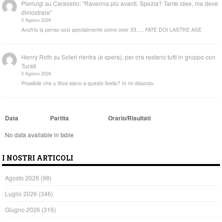
Pierluigi
su
Caravello: “Ravenna più avanti. Spezia? Tante idee, ma deve
dimostrare”
5 Agosto 2026
Anch'io la penso così specialmente come over 33..... FATE DOI LASTRE ASE
Henry Roth
su
Soleri rientra (e spera), per ora restano tutti in gruppo con
Turati
5 Agosto 2026
Possibile che u tifosi siano a questo livello? Io mi dissocio.
Data
Partita
Orario/Risultati
No data available in table
I NOSTRI ARTICOLI
Agosto 2026
(98)
Luglio 2026
(346)
Giugno 2026
(316)