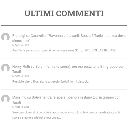
ULTIMI COMMENTI
Pierluigi
su
Caravello: “Ravenna più avanti. Spezia? Tante idee, ma deve
dimostrare”
5 Agosto 2026
Anch'io la penso così specialmente come over 33..... FATE DOI LASTRE ASE
Henry Roth
su
Soleri rientra (e spera), per ora restano tutti in gruppo con
Turati
5 Agosto 2026
Possibile che u tifosi siano a questo livello? Io mi dissocio.
Massimo
su
Soleri rientra (e spera), per ora restano tutti in gruppo con
Turati
5 Agosto 2026
Servono cloun al circo potete accomodarvi visto lo schifo con cui avete giocato la
scorsa stagione pietosi e ora cosa…