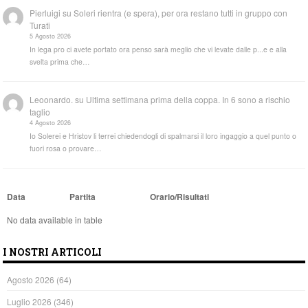
Pierluigi
su
Soleri rientra (e spera), per ora restano tutti in gruppo con
Turati
5 Agosto 2026
In lega pro ci avete portato ora penso sarà meglio che vi levate dalle p...e e alla
svelta prima che…
Leoonardo.
su
Ultima settimana prima della coppa. In 6 sono a rischio
taglio
4 Agosto 2026
Io Solerei e Hristov li terrei chiedendogli di spalmarsi il loro ingaggio a quel punto o
fuori rosa o provare…
Data
Partita
Orario/Risultati
No data available in table
I NOSTRI ARTICOLI
Agosto 2026
(64)
Luglio 2026
(346)