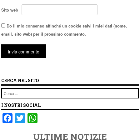
Sito web
Do il mio consenso affinché un cookie salvi i miei dati (nome,
email, sito web) per il prossimo commento.
CERCA NEL SITO
Cerca
I NOSTRI SOCIAL
F
T
W
a
wi
h
ULTIME NOTIZIE
c
tt
at