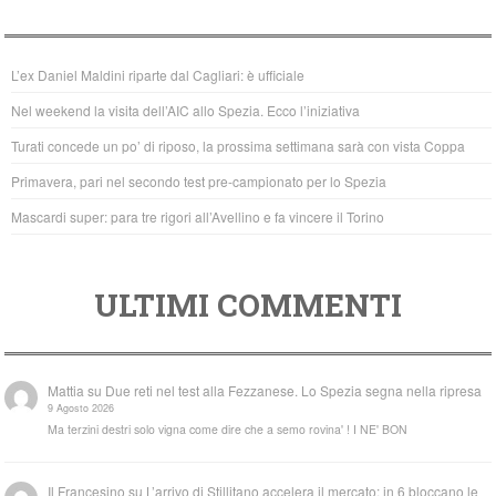
e
er
s
b
A
L’ex Daniel Maldini riparte dal Cagliari: è ufficiale
o
p
Nel weekend la visita dell’AIC allo Spezia. Ecco l’iniziativa
o
p
Turati concede un po’ di riposo, la prossima settimana sarà con vista Coppa
k
Primavera, pari nel secondo test pre-campionato per lo Spezia
Mascardi super: para tre rigori all’Avellino e fa vincere il Torino
ULTIMI COMMENTI
Mattia
su
Due reti nel test alla Fezzanese. Lo Spezia segna nella ripresa
9 Agosto 2026
Ma terzini destri solo vigna come dire che a semo rovina' ! I NE' BON
Il Francesino
su
L’arrivo di Stillitano accelera il mercato: in 6 bloccano le