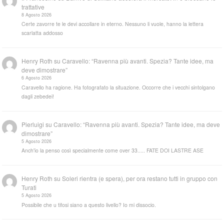
trattative
8 Agosto 2026
Certe zavorre te le devi accollare in eterno. Nessuno li vuole, hanno la lettera
scarlatta addosso
Henry Roth
su
Caravello: “Ravenna più avanti. Spezia? Tante idee, ma
deve dimostrare”
6 Agosto 2026
Caravello ha ragione. Ha fotografato la situazione. Occorre che i vecchi sintolgano
dagli zebedei!
Pierluigi
su
Caravello: “Ravenna più avanti. Spezia? Tante idee, ma deve
dimostrare”
5 Agosto 2026
Anch'io la penso così specialmente come over 33..... FATE DOI LASTRE ASE
Henry Roth
su
Soleri rientra (e spera), per ora restano tutti in gruppo con
Turati
5 Agosto 2026
Possibile che u tifosi siano a questo livello? Io mi dissocio.