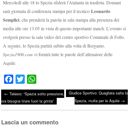
Mercoledì alle 18 lo Spezia sfiderà l’Atalanta in trasferta. Domani
Leonardo
sarà giornata di conferenza stampa per il tecnico
Semplici
, che prenderà la parola in sala stampa alla presenza dei
media alle ore 13.05 in vista di questo importante match. L’evento si
svolgerà presso la sala video del centro sportivo Comunale di Follo.
A seguire, lo Spezia partirà subito alla volta di Bergamo.
Spezia1906.com
vi fornirà tutte le parole dell’allenatore delle
Aquile.
Fa
T
W
ce
wi
ha
Giudice Sportivo: Quagliata salta lo
←
Telesio: “Spezia sotto pressione,
bo
tte
ts
→
Post navigation
Spezia, multa per le Aquile
ora bisogna tirare fuori la grinta”
ok
r
A
pp
Lascia un commento