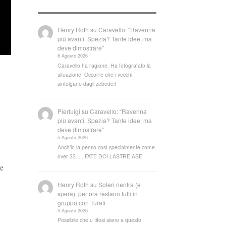
Henry Roth
su
Caravello: “Ravenna
più avanti. Spezia? Tante idee, ma
deve dimostrare”
6 Agosto 2026
Caravello ha ragione. Ha fotografato la
situazione. Occorre che i vecchi
sintolgano dagli zebedei!
Pierluigi
su
Caravello: “Ravenna
più avanti. Spezia? Tante idee, ma
deve dimostrare”
5 Agosto 2026
Anch'io la penso così specialmente come
over 33..... FATE DOI LASTRE ASE
 e
Henry Roth
su
Soleri rientra (e
spera), per ora restano tutti in
gruppo con Turati
5 Agosto 2026
Possibile che u tifosi siano a questo