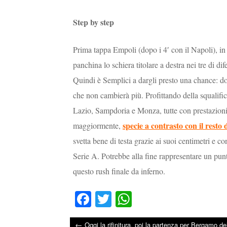
Step by step
Prima tappa Empoli (dopo i 4′ con il Napoli), in u
panchina lo schiera titolare a destra nei tre di dif
Quindi è Semplici a dargli presto una chance: do
che non cambierà più. Profittando della squalific
Lazio, Sampdoria e Monza, tutte con prestazioni i
specie a contrasto con il resto
maggiormente,
svetta bene di testa grazie ai suoi centimetri e co
Serie A. Potrebbe alla fine rappresentare un punt
questo rush finale da inferno.
Fa
T
W
ce
wi
ha
←
Oggi la rifinitura, poi la partenza per Bergamo de