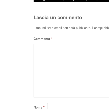
bo
tte
ts
Post navigation
ok
r
A
pp
Lascia un commento
Il tuo indirizzo email non sarà pubblicato.
I campi obb
Commento
*
Nome
*