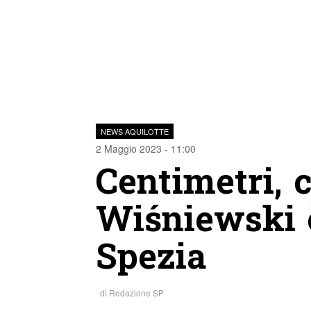
NEWS AQUILOTTE
2 Maggio 2023 - 11:00
Centimetri, 
Wiśniewski è
Spezia
di
Redazione SP