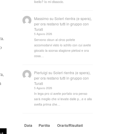
livello? Io mi dissocio.
Massimo
su
Soleri rientra (e spera),
per ora restano tutti in gruppo con
Turati
5 Agosto 2026
ra.
Servono cloun al circo potete
accomodarvi visto lo schifo con cui avete
o
giocato la scorsa stagione pietosi e ora
cosa…
Pierluigi
su
Soleri rientra (e spera),
ra,
per ora restano tutti in gruppo con
n
Turati
5 Agosto 2026
In lega pro ci avete portato ora penso
sarà meglio che vi levate dalle p...e e alla
svelta prima che…
Data
Partita
Orario/Risultati
→