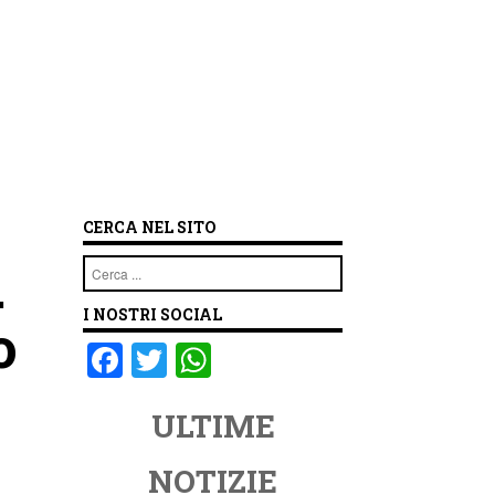
CERCA NEL SITO
.
Cerca
I NOSTRI SOCIAL
o
F
T
W
a
wi
h
ULTIME
c
tt
at
e
er
s
NOTIZIE