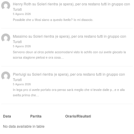
Henry Roth
su
Soleri rientra (e spera), per ora restano tutti in gruppo con
Turati
5 Agosto 2026
Possibile che u tifosi siano a questo livello? Io mi dissocio.
Massimo
su
Soleri rientra (e spera), per ora restano tutti in gruppo con
Turati
5 Agosto 2026
Servono cloun al circo potete accomodarvi visto lo schifo con cui avete giocato la
scorsa stagione pietosi e ora cosa…
Pierluigi
su
Soleri rientra (e spera), per ora restano tutti in gruppo con
Turati
5 Agosto 2026
In lega pro ci avete portato ora penso sarà meglio che vi levate dalle p...e e alla
svelta prima che…
Data
Partita
Orario/Risultati
No data available in table