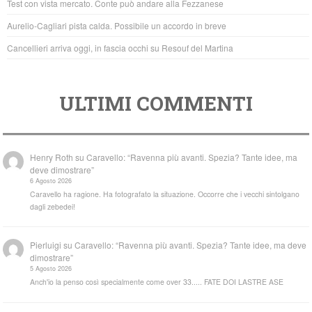
Test con vista mercato. Conte può andare alla Fezzanese
k
Aurelio-Cagliari pista calda. Possibile un accordo in breve
Cancellieri arriva oggi, in fascia occhi su Resouf del Martina
ULTIMI COMMENTI
Henry Roth
su
Caravello: “Ravenna più avanti. Spezia? Tante idee, ma
deve dimostrare”
6 Agosto 2026
Caravello ha ragione. Ha fotografato la situazione. Occorre che i vecchi sintolgano
dagli zebedei!
Pierluigi
su
Caravello: “Ravenna più avanti. Spezia? Tante idee, ma deve
dimostrare”
5 Agosto 2026
Anch'io la penso così specialmente come over 33..... FATE DOI LASTRE ASE