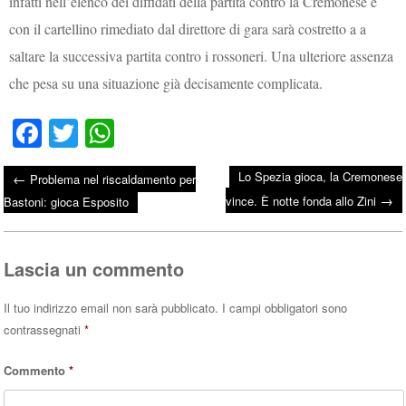
infatti nell’elenco dei diffidati della partita contro la Cremonese e
con il cartellino rimediato dal direttore di gara sarà costretto a a
saltare la successiva partita contro i rossoneri. Una ulteriore assenza
che pesa su una situazione già decisamente complicata.
Fa
T
W
ce
wi
ha
Lo Spezia gioca, la Cremonese
←
Problema nel riscaldamento per
bo
tte
ts
→
Post navigation
vince. È notte fonda allo Zini
Bastoni: gioca Esposito
ok
r
A
pp
Lascia un commento
Il tuo indirizzo email non sarà pubblicato.
I campi obbligatori sono
contrassegnati
*
Commento
*