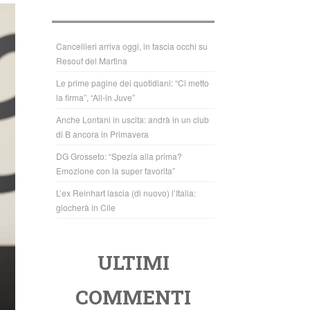
b
A
o
p
o
p
Cancellieri arriva oggi, in fascia occhi su
Resouf del Martina
k
Le prime pagine dei quotidiani: “Ci metto
la firma”, “All-in Juve”
Anche Lontani in uscita: andrà in un club
di B ancora in Primavera
DG Grosseto: “Spezia alla prima?
Emozione con la super favorita”
L’ex Reinhart lascia (di nuovo) l’Italia:
giocherà in Cile
ULTIMI
COMMENTI