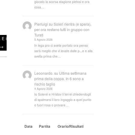
giocato la scorsa stagione pietosi e ora
cosa…
Pierluigi
su
Soleri rientra (e spera),
per ora restano tutti in gruppo con
Turati
 E i
5 Agosto 2026
In lega pro ci avete portato ora penso
→
sarà meglio che vi levate dalle p...e e alla
svelta prima che…
Leoonardo.
su
Ultima settimana
prima della coppa. In 6 sono a
rischio taglio
4 Agosto 2026
Io Solerei e Hristov li terrei chiedendogli
di spalmarsi il loro ingaggio a quel punto
o fuori rosa o provare…
ndi
Data
Partita
Orario/Risultati