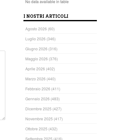
No data available in table
I NOSTRI ARTICOLI
Agosto 2026
(60)
Luglio 2026
(346)
Giugno 2026
(316)
Maggio 2026
(376)
Aprile 2026
(402)
Marzo 2026
(440)
Febbraio 2026
(411)
Gennaio 2026
(483)
Dicembre 2025
(427)
Novembre 2025
(417)
Ottobre 2025
(432)
Settembre 2025
(416)