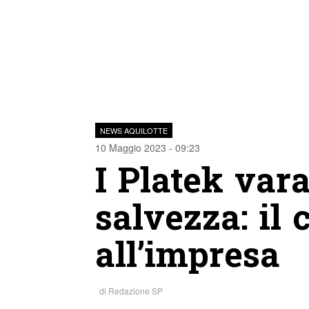
NEWS AQUILOTTE
10 Maggio 2023 - 09:23
I Platek var
salvezza: il 
all’impresa
di
Redazione SP