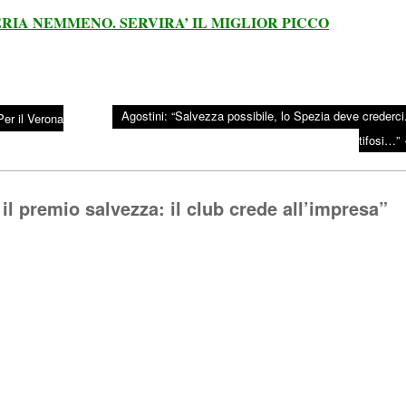
RIA NEMMENO. SERVIRA’ IL MIGLIOR PICCO
Agostini: “Salvezza possibile, lo Spezia deve crederci.
Per il Verona
tifosi…”
 il premio salvezza: il club crede all’impresa
”
Rispo