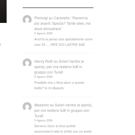
Pierluigi
su
Caravello: “Ravenna
più avanti. Spezia? Tante idee, ma
deve dimostrare”
5 Agosto 2026
Anch'io la penso così specialmente come
a
over 33..... FATE DOI LASTRE ASE
Henry Roth
su
Soleri rientra (e
spera), per ora restano tutti in
gruppo con Turati
5 Agosto 2026
Possibile che u tifosi siano a questo
livello? Io mi dissocio.
Massimo
su
Soleri rientra (e spera),
per ora restano tutti in gruppo con
Turati
5 Agosto 2026
Servono cloun al circo potete
accomodarvi visto lo schifo con cui avete