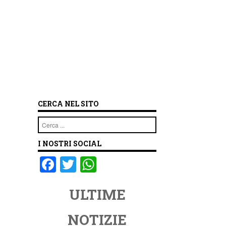
CERCA NEL SITO
Cerca
I NOSTRI SOCIAL
F
T
W
a
wi
h
ULTIME
c
tt
at
e
er
s
NOTIZIE