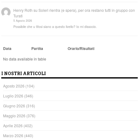
Henry Roth
su
Soleri rientra (e spera), per ora restano tutti in gruppo con
Turati
5 Agosto 2026
Possibile che u tifosi siano a questo livello? Io mi dissocio.
Data
Partita
Orario/Risultati
No data available in table
I NOSTRI ARTICOLI
Agosto 2026
(104)
Luglio 2026
(346)
Giugno 2026
(316)
Maggio 2026
(376)
Aprile 2026
(402)
Marzo 2026
(440)