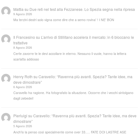
Mattia
su
Due reti nel test alla Fezzanese. Lo Spezia segna nella ripresa
9 Agosto 2026
Ma terzini destri solo vigna come dire che a semo rovina' ! I NE' BON
Il Francesino
su
L’arrivo di Stillitano accelera il mercato: in 6 bloccano le
trattative
8 Agosto 2026
Certe zavorre te le devi accollare in eterno. Nessuno li vuole, hanno la lettera
scarlatta addosso
Henry Roth
su
Caravello: “Ravenna più avanti. Spezia? Tante idee, ma
deve dimostrare”
6 Agosto 2026
Caravello ha ragione. Ha fotografato la situazione. Occorre che i vecchi sintolgano
dagli zebedei!
Pierluigi
su
Caravello: “Ravenna più avanti. Spezia? Tante idee, ma deve
dimostrare”
5 Agosto 2026
Anch'io la penso così specialmente come over 33..... FATE DOI LASTRE ASE