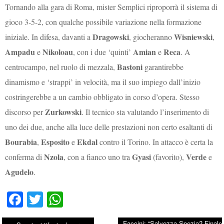
Tornando alla gara di Roma, mister Semplici riproporrà il sistema di
gioco 3-5-2, con qualche possibile variazione nella formazione
Dragowski
Wisniewski
iniziale. In difesa, davanti a
, giocheranno
,
Ampadu
Nikoloau
Amian
Reca
e
, con i due ‘quinti’
e
. A
Bastoni
centrocampo, nel ruolo di mezzala,
garantirebbe
dinamismo e ‘strappi’ in velocità, ma il suo impiego dall’inizio
costringerebbe a un cambio obbligato in corso d’opera. Stesso
Zurkowski
discorso per
. Il tecnico sta valutando l’inserimento di
uno dei due, anche alla luce delle prestazioni non certo esaltanti di
Bourabia
Esposito
Ekdal
,
e
contro il Torino. In attacco è certa la
Nzola
Gyasi
Verde
conferma di
, con a fianco uno tra
(favorito),
e
Agudelo
.
Fa
T
W
ce
wi
ha
Faccini: “Salvezza Spezia? Finale