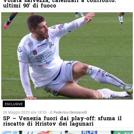
ultimi 90′ di fuoco
ESCLUSIVE
28 Maggio 2023 alle 18:55 - di
Federico Gennarelli
SP – Venezia fuori dai play-off: sfuma il
riscatto di Hristov dei lagunari