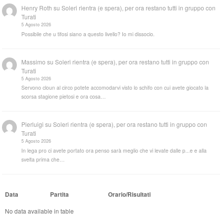
Henry Roth
su
Soleri rientra (e spera), per ora restano tutti in gruppo con
Turati
5 Agosto 2026
Possibile che u tifosi siano a questo livello? Io mi dissocio.
Massimo
su
Soleri rientra (e spera), per ora restano tutti in gruppo con
Turati
5 Agosto 2026
Servono cloun al circo potete accomodarvi visto lo schifo con cui avete giocato la
scorsa stagione pietosi e ora cosa…
Pierluigi
su
Soleri rientra (e spera), per ora restano tutti in gruppo con
Turati
5 Agosto 2026
In lega pro ci avete portato ora penso sarà meglio che vi levate dalle p...e e alla
svelta prima che…
Data
Partita
Orario/Risultati
No data available in table