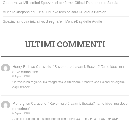
Cooperativa Mitilicoltori Spezzini si conferma Official Partner dello Spezia
k
Al via la stagione dell’U15. Il nuovo tecnico sarà Nikolaus Barbieri
Spezia, la nuova iniziativa: disegnare il Match-Day delle Aquile
ULTIMI COMMENTI
Henry Roth
su
Caravello: “Ravenna più avanti. Spezia? Tante idee, ma
deve dimostrare”
6 Agosto 2026
Caravello ha ragione. Ha fotografato la situazione. Occorre che i vecchi sintolgano
dagli zebedei!
Pierluigi
su
Caravello: “Ravenna più avanti. Spezia? Tante idee, ma deve
dimostrare”
5 Agosto 2026
Anch'io la penso così specialmente come over 33..... FATE DOI LASTRE ASE