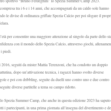
 centro sportivo “Bruno Ferdeghini” lo Spezia Summer Camp 2023.
à compresa tra i 6 e i 14 anni, che accompagnati da un caldo sole hanno
ndo le divise di ordinanza griffate Spezia Calcio per poi sfogare il propr
Melara.
l’età per consentire una maggiore attenzione al singolo da parte dello sta
nfidenza con il mondo dello Spezia Calcio, attraverso giochi, allenamen
 i piedi.
i 2016, seguiti da mister Mattia Terenzoni, che ha condotto un doppio
ttutina, dopo un’attivazione tecnica, i ragazzi hanno svolto diverse
ngole e poi con dribbling, seguite da duelli uno contro uno e due contro
seguite diverse partitelle a tema su campo ridotto.
dello Spezia Summer Camp, che anche in questa edizione 2023 ha saputo
ti i partecipanti, in una prima giornata all’insegna del divertimento e de