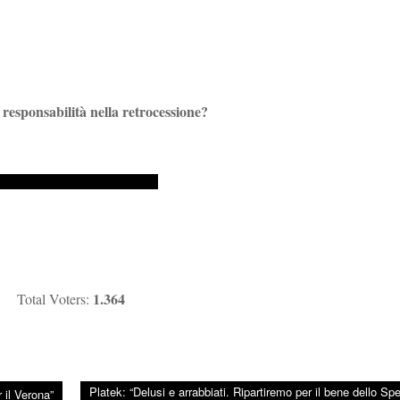
responsabilità nella retrocessione?
1.364
Total Voters:
Platek: “Delusi e arrabbiati. Ripartiremo per il bene dello Spe
 il Verona”