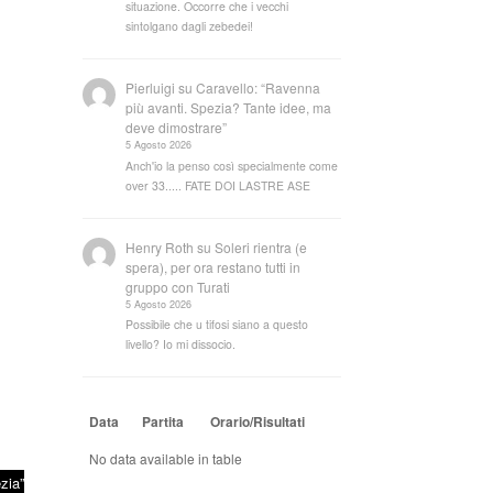
situazione. Occorre che i vecchi
sintolgano dagli zebedei!
Pierluigi
su
Caravello: “Ravenna
più avanti. Spezia? Tante idee, ma
deve dimostrare”
5 Agosto 2026
Anch'io la penso così specialmente come
over 33..... FATE DOI LASTRE ASE
Henry Roth
su
Soleri rientra (e
spera), per ora restano tutti in
gruppo con Turati
5 Agosto 2026
Possibile che u tifosi siano a questo
livello? Io mi dissocio.
Data
Partita
Orario/Risultati
No data available in table
zia”