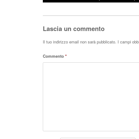
bo
tte
ts
Post navigation
ok
r
A
pp
Lascia un commento
Il tuo indirizzo email non sarà pubblicato.
I campi obb
Commento
*