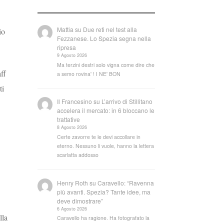
Mattia
su
Due reti nel test alla
io
Fezzanese. Lo Spezia segna nella
ripresa
9 Agosto 2026
Ma terzini destri solo vigna come dire che
ff
a semo rovina' ! I NE' BON
ti
Il Francesino
su
L’arrivo di Stillitano
accelera il mercato: in 6 bloccano le
trattative
8 Agosto 2026
Certe zavorre te le devi accollare in
eterno. Nessuno li vuole, hanno la lettera
scarlatta addosso
Henry Roth
su
Caravello: “Ravenna
più avanti. Spezia? Tante idee, ma
deve dimostrare”
6 Agosto 2026
lla
Caravello ha ragione. Ha fotografato la