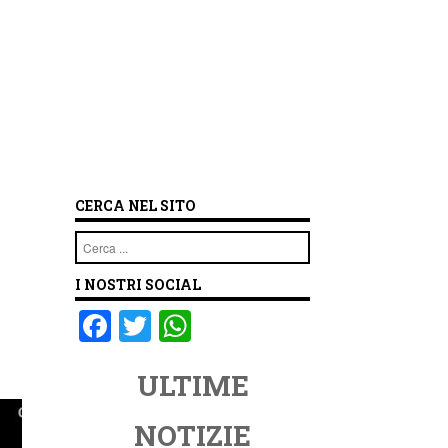
CERCA NEL SITO
Cerca
I NOSTRI SOCIAL
F
T
W
a
wi
h
ULTIME
c
tt
at
e
er
s
NOTIZIE