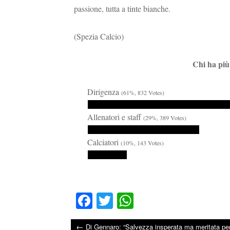
passione, tutta a tinte bianche.
(Spezia Calcio)
Chi ha più 
Dirigenza
(61%, 832 Votes)
Allenatori e staff
(29%, 389 Votes)
Calciatori
(10%, 143 Votes)
Fa
T
W
ce
wi
ha
←
Di Gennaro: “Salvezza insperata ma meritata per