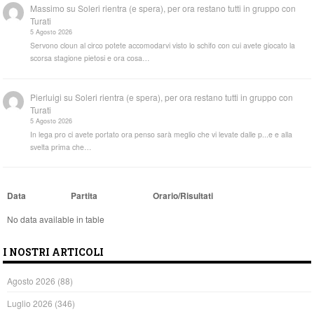
Massimo
su
Soleri rientra (e spera), per ora restano tutti in gruppo con
Turati
5 Agosto 2026
Servono cloun al circo potete accomodarvi visto lo schifo con cui avete giocato la
scorsa stagione pietosi e ora cosa…
Pierluigi
su
Soleri rientra (e spera), per ora restano tutti in gruppo con
Turati
5 Agosto 2026
In lega pro ci avete portato ora penso sarà meglio che vi levate dalle p...e e alla
svelta prima che…
Data
Partita
Orario/Risultati
No data available in table
I NOSTRI ARTICOLI
Agosto 2026
(88)
Luglio 2026
(346)