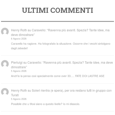
ULTIMI COMMENTI
Henry Roth
su
Caravello: “Ravenna più avanti. Spezia? Tante idee, ma
deve dimostrare”
6 Agosto 2026
Caravello ha ragione. Ha fotografato la situazione. Occorre che i vecchi sintolgano
dagli zebedei!
Pierluigi
su
Caravello: “Ravenna più avanti. Spezia? Tante idee, ma deve
dimostrare”
5 Agosto 2026
Anch'io la penso così specialmente come over 33..... FATE DOI LASTRE ASE
Henry Roth
su
Soleri rientra (e spera), per ora restano tutti in gruppo con
Turati
5 Agosto 2026
Possibile che u tifosi siano a questo livello? Io mi dissocio.