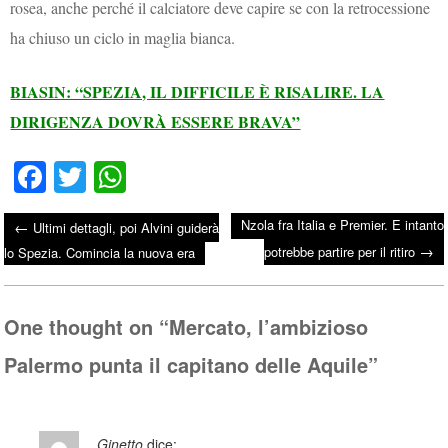
rosea, anche perché il calciatore deve capire se con la retrocessione
ha chiuso un ciclo in maglia bianca.
BIASIN: “SPEZIA, IL DIFFICILE È RISALIRE. LA
DIRIGENZA DOVRÀ ESSERE BRAVA”
Fa
T
W
ce
wi
ha
Nzola fra Italia e Premier. E intanto
←
Ultimi dettagli, poi Alvini guiderà
bo
tte
ts
→
Post navigation
potrebbe partire per il ritiro
lo Spezia. Comincia la nuova era
ok
r
A
pp
One thought on “
Mercato, l’ambizioso
Palermo punta il capitano delle Aquile
”
Ginetto
dice: