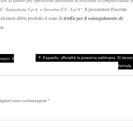
uso di fatture per operazioni inesistenti in relazione a compravendite d
U.C. Sampdoria S.p.A. e Juventus F.C. S.p.A
“. Il procuratore Piacente
truffa per il conseguimento di
alciatori abbia prodotto il reato di
ia.
F. Esposito, ufficialità la prossima settimana. Si lavora 
nucci. Il
formula
ligatori sono contrassegnati
*