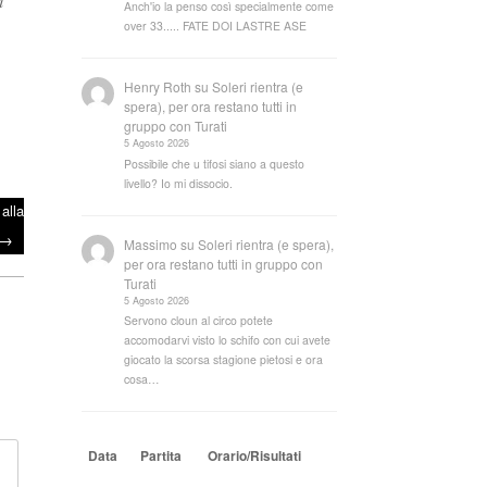
i
Anch'io la penso così specialmente come
over 33..... FATE DOI LASTRE ASE
Henry Roth
su
Soleri rientra (e
spera), per ora restano tutti in
gruppo con Turati
5 Agosto 2026
Possibile che u tifosi siano a questo
livello? Io mi dissocio.
alla
→
Massimo
su
Soleri rientra (e spera),
per ora restano tutti in gruppo con
Turati
5 Agosto 2026
Servono cloun al circo potete
accomodarvi visto lo schifo con cui avete
giocato la scorsa stagione pietosi e ora
cosa…
Data
Partita
Orario/Risultati