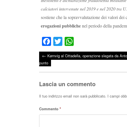
inesistenti e dichiarazione fraudolenta mediante 
calciatori intervenute nel 2019 e nel 2020 tra 
sostiene che la sopravvalutazione dei valori dei c
erogazioni pubbliche
nel periodo della pandem
Fa
T
W
ce
wi
ha
←
Kørnvig al Cittadella, operazione slegata da Anto
bo
tte
ts
Post navigation
punto
ok
r
A
pp
Lascia un commento
Il tuo indirizzo email non sarà pubblicato.
I campi obb
Commento
*