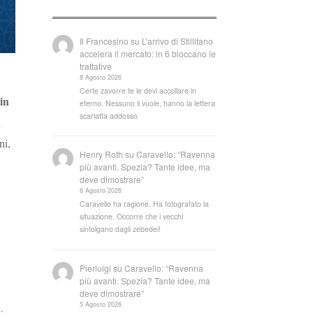
Il Francesino
su
L’arrivo di Stillitano
accelera il mercato: in 6 bloccano le
trattative
8 Agosto 2026
Certe zavorre te le devi accollare in
in
eterno. Nessuno li vuole, hanno la lettera
scarlatta addosso
i
ni,
Henry Roth
su
Caravello: “Ravenna
più avanti. Spezia? Tante idee, ma
deve dimostrare”
6 Agosto 2026
Caravello ha ragione. Ha fotografato la
situazione. Occorre che i vecchi
sintolgano dagli zebedei!
Pierluigi
su
Caravello: “Ravenna
più avanti. Spezia? Tante idee, ma
deve dimostrare”
5 Agosto 2026