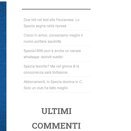
b
A
o
p
o
p
Due reti nel test alla Fezzanese. Lo
Spezia segna nella ripresa
k
Ciocci in arrivo, conosciamo meglio il
nuovo portiere aquilotto
Spezia1906.com è anche un canale
whatsapp: iscriviti subito!
Spezia favorito? Ma nel girone B la
concorrenza sarà fortissima
Abbonamenti, lo Spezia domina in C.
Solo un club ha fatto meglio
ULTIMI
COMMENTI