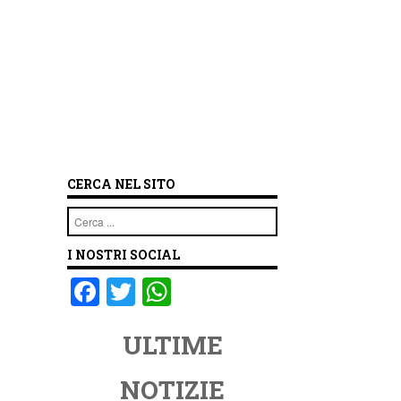
CERCA NEL SITO
Cerca
I NOSTRI SOCIAL
F
T
W
a
wi
h
ULTIME
c
tt
at
e
er
s
NOTIZIE