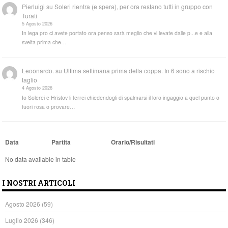
Pierluigi
su
Soleri rientra (e spera), per ora restano tutti in gruppo con
Turati
5 Agosto 2026
In lega pro ci avete portato ora penso sarà meglio che vi levate dalle p...e e alla
svelta prima che…
Leoonardo.
su
Ultima settimana prima della coppa. In 6 sono a rischio
taglio
4 Agosto 2026
Io Solerei e Hristov li terrei chiedendogli di spalmarsi il loro ingaggio a quel punto o
fuori rosa o provare…
Data
Partita
Orario/Risultati
No data available in table
I NOSTRI ARTICOLI
Agosto 2026
(59)
Luglio 2026
(346)