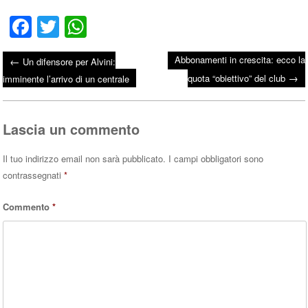
Fa
T
W
ce
wi
ha
Abbonamenti in crescita: ecco la
←
Un difensore per Alvini:
bo
tte
ts
→
Post navigation
quota “obiettivo” del club
imminente l’arrivo di un centrale
ok
r
A
pp
Lascia un commento
Il tuo indirizzo email non sarà pubblicato.
I campi obbligatori sono
contrassegnati
*
Commento
*