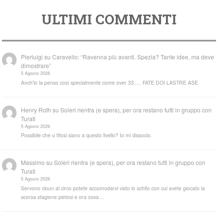
ULTIMI COMMENTI
Pierluigi
su
Caravello: “Ravenna più avanti. Spezia? Tante idee, ma deve
dimostrare”
5 Agosto 2026
Anch'io la penso così specialmente come over 33..... FATE DOI LASTRE ASE
Henry Roth
su
Soleri rientra (e spera), per ora restano tutti in gruppo con
Turati
5 Agosto 2026
Possibile che u tifosi siano a questo livello? Io mi dissocio.
Massimo
su
Soleri rientra (e spera), per ora restano tutti in gruppo con
Turati
5 Agosto 2026
Servono cloun al circo potete accomodarvi visto lo schifo con cui avete giocato la
scorsa stagione pietosi e ora cosa…