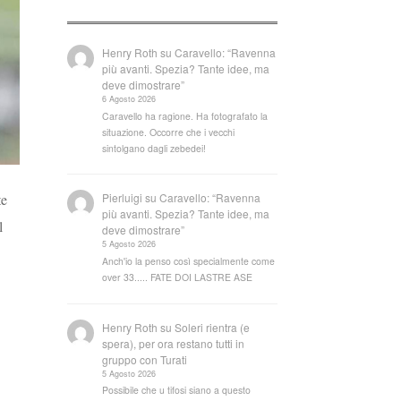
Henry Roth
su
Caravello: “Ravenna
più avanti. Spezia? Tante idee, ma
deve dimostrare”
6 Agosto 2026
Caravello ha ragione. Ha fotografato la
situazione. Occorre che i vecchi
sintolgano dagli zebedei!
te
Pierluigi
su
Caravello: “Ravenna
più avanti. Spezia? Tante idee, ma
l
deve dimostrare”
5 Agosto 2026
Anch'io la penso così specialmente come
over 33..... FATE DOI LASTRE ASE
Henry Roth
su
Soleri rientra (e
spera), per ora restano tutti in
gruppo con Turati
5 Agosto 2026
Possibile che u tifosi siano a questo