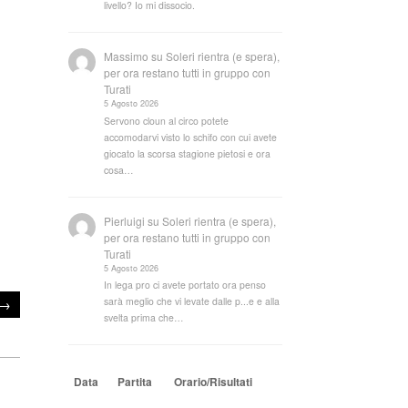
livello? Io mi dissocio.
Massimo
su
Soleri rientra (e spera),
per ora restano tutti in gruppo con
Turati
5 Agosto 2026
Servono cloun al circo potete
accomodarvi visto lo schifo con cui avete
giocato la scorsa stagione pietosi e ora
cosa…
Pierluigi
su
Soleri rientra (e spera),
per ora restano tutti in gruppo con
Turati
5 Agosto 2026
In lega pro ci avete portato ora penso
→
sarà meglio che vi levate dalle p...e e alla
svelta prima che…
Data
Partita
Orario/Risultati