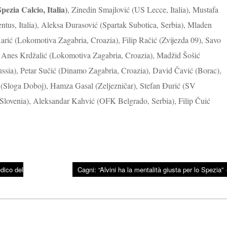
pezia Calcio, Italia)
, Zinedin Smajlović (US Lecce, Italia), Mustafa
ntus, Italia), Aleksa Đurasović (Spartak Subotica, Serbia), Mladen
arić (Lokomotiva Zagabria, Croazia), Filip Račić (Zvijezda 09), Savo
, Anes Krdžalić (Lokomotiva Zagabria, Croazia), Madžid Šošić
ussia), Petar Sučić (Dinamo Zagabria, Croazia), David Čavić (Borac),
a (Sloga Doboj), Hamza Gasal (Zeljezničar), Stefan Đurić (SV
, Slovenia), Aleksandar Kahvić (OFK Belgrado, Serbia), Filip Čuić
dico del
Cagni: “Alvini ha la mentalità giusta per lo Spezia”