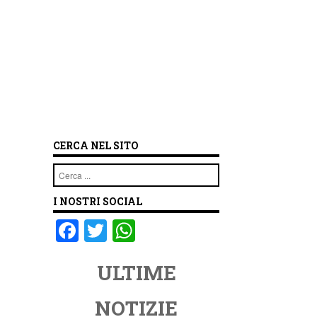
CERCA NEL SITO
Cerca
I NOSTRI SOCIAL
F
T
W
a
wi
h
ULTIME
c
tt
at
e
er
s
NOTIZIE