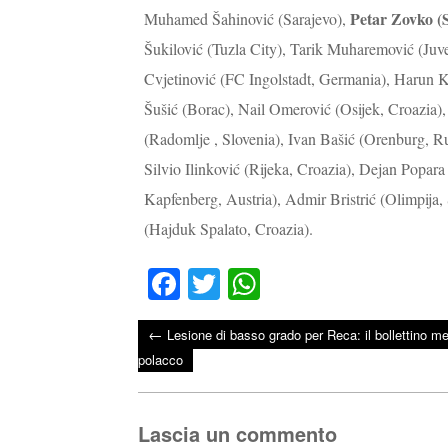
Petar Zovko (S
Muhamed Šahinović (Sarajevo),
Šukilović (Tuzla City), Tarik Muharemović (Juve
Cvjetinović (FC Ingolstadt, Germania), Harun K
Šušić (Borac), Nail Omerović (Osijek, Croazia)
(Radomlje , Slovenia), Ivan Bašić (Orenburg, R
Silvio Ilinković (Rijeka, Croazia), Dejan Popar
Kapfenberg, Austria), Admir Bristrić (Olimpija
(Hajduk Spalato, Croazia).
Fa
T
W
ce
wi
ha
←
Lesione di basso grado per Reca: il bollettino me
bo
tte
ts
Post navigation
polacco
ok
r
A
pp
Lascia un commento