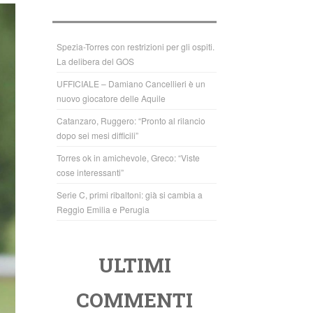
b
A
o
p
o
p
Spezia-Torres con restrizioni per gli ospiti.
La delibera del GOS
k
UFFICIALE – Damiano Cancellieri è un
nuovo giocatore delle Aquile
Catanzaro, Ruggero: “Pronto al rilancio
dopo sei mesi difficili”
Torres ok in amichevole, Greco: “Viste
cose interessanti”
Serie C, primi ribaltoni: già si cambia a
Reggio Emilia e Perugia
ULTIMI
COMMENTI