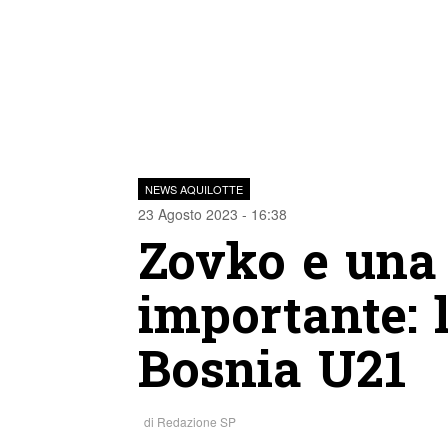
NEWS AQUILOTTE
23 Agosto 2023 - 16:38
Zovko e una 
importante: 
Bosnia U21
di
Redazione SP