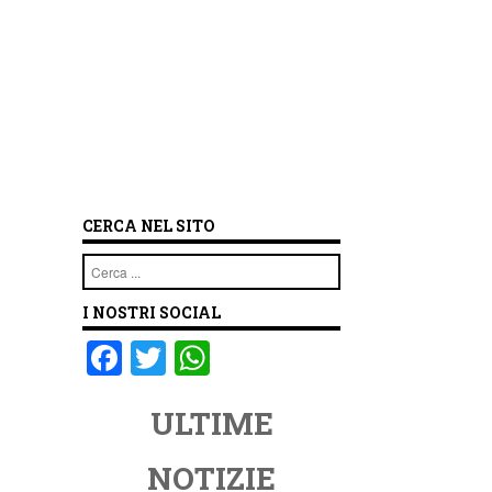
CERCA NEL SITO
Cerca
I NOSTRI SOCIAL
F
T
W
a
wi
h
ULTIME
c
tt
at
e
er
s
NOTIZIE