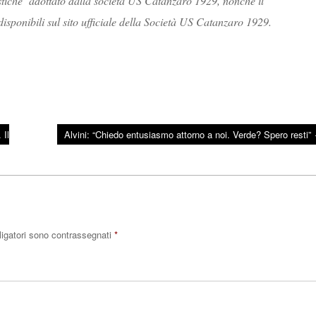
cistiche’ adottato dalla società US Catanzaro 1929, nonché il
sponibili sul sito ufficiale della Società US Catanzaro 1929.
 Il
Alvini: “Chiedo entusiasmo attorno a noi. Verde? Spero resti”
ligatori sono contrassegnati
*