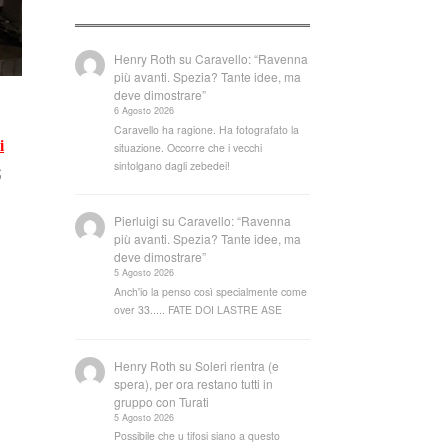
Henry Roth
su
Caravello: “Ravenna
più avanti. Spezia? Tante idee, ma
deve dimostrare”
6 Agosto 2026
Caravello ha ragione. Ha fotografato la
i
situazione. Occorre che i vecchi
sintolgano dagli zebedei!
5
Pierluigi
su
Caravello: “Ravenna
più avanti. Spezia? Tante idee, ma
deve dimostrare”
5 Agosto 2026
Anch'io la penso così specialmente come
over 33..... FATE DOI LASTRE ASE
Henry Roth
su
Soleri rientra (e
spera), per ora restano tutti in
gruppo con Turati
5 Agosto 2026
Possibile che u tifosi siano a questo