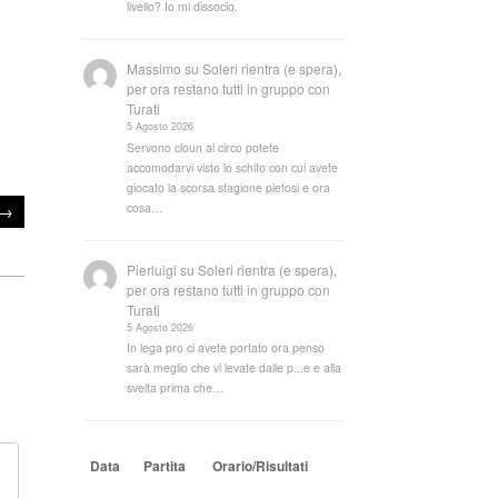
livello? Io mi dissocio.
Massimo
su
Soleri rientra (e spera),
per ora restano tutti in gruppo con
Turati
5 Agosto 2026
Servono cloun al circo potete
accomodarvi visto lo schifo con cui avete
giocato la scorsa stagione pietosi e ora
cosa…
→
Pierluigi
su
Soleri rientra (e spera),
per ora restano tutti in gruppo con
Turati
5 Agosto 2026
In lega pro ci avete portato ora penso
sarà meglio che vi levate dalle p...e e alla
svelta prima che…
Data
Partita
Orario/Risultati