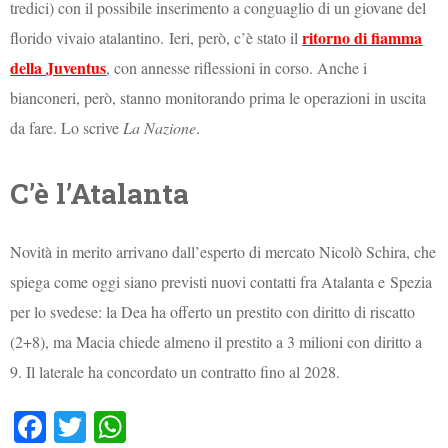
tredici) con il possibile inserimento a conguaglio di un giovane del
ritorno di fiamma
florido vivaio atalantino.
Ieri, però, c’è stato il
della Juventus
, con annesse riflessioni in corso. Anche i
bianconeri, però, stanno monitorando prima le operazioni in uscita
da fare. Lo scrive
La Nazione
.
C’è l’Atalanta
Novità in merito arrivano dall’esperto di mercato Nicolò Schira, che
spiega come oggi siano previsti nuovi contatti fra Atalanta e Spezia
per lo svedese: la Dea ha offerto un prestito con diritto di riscatto
(2+8), ma Macia chiede almeno il prestito a 3 milioni con diritto a
9. Il laterale ha concordato un contratto fino al 2028.
Fa
T
W