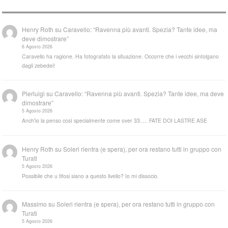
Henry Roth
su
Caravello: “Ravenna più avanti. Spezia? Tante idee, ma
deve dimostrare”
6 Agosto 2026
Caravello ha ragione. Ha fotografato la situazione. Occorre che i vecchi sintolgano
dagli zebedei!
Pierluigi
su
Caravello: “Ravenna più avanti. Spezia? Tante idee, ma deve
dimostrare”
5 Agosto 2026
Anch'io la penso così specialmente come over 33..... FATE DOI LASTRE ASE
Henry Roth
su
Soleri rientra (e spera), per ora restano tutti in gruppo con
Turati
5 Agosto 2026
Possibile che u tifosi siano a questo livello? Io mi dissocio.
Massimo
su
Soleri rientra (e spera), per ora restano tutti in gruppo con
Turati
5 Agosto 2026