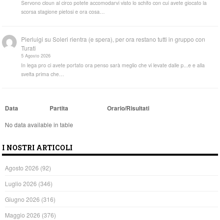
Servono cloun al circo potete accomodarvi visto lo schifo con cui avete giocato la
scorsa stagione pietosi e ora cosa…
Pierluigi
su
Soleri rientra (e spera), per ora restano tutti in gruppo con
Turati
5 Agosto 2026
In lega pro ci avete portato ora penso sarà meglio che vi levate dalle p...e e alla
svelta prima che…
Data
Partita
Orario/Risultati
No data available in table
I NOSTRI ARTICOLI
Agosto 2026
(92)
Luglio 2026
(346)
Giugno 2026
(316)
Maggio 2026
(376)