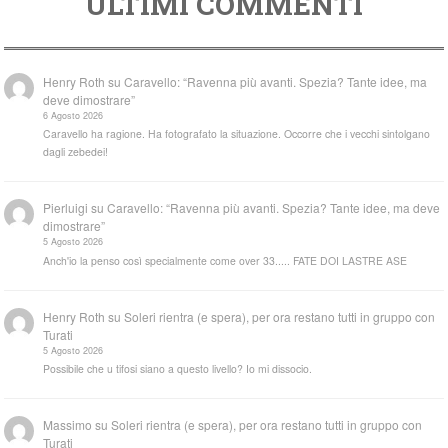
ULTIMI COMMENTI
Henry Roth
su
Caravello: “Ravenna più avanti. Spezia? Tante idee, ma
deve dimostrare”
6 Agosto 2026
Caravello ha ragione. Ha fotografato la situazione. Occorre che i vecchi sintolgano
dagli zebedei!
Pierluigi
su
Caravello: “Ravenna più avanti. Spezia? Tante idee, ma deve
dimostrare”
5 Agosto 2026
Anch'io la penso così specialmente come over 33..... FATE DOI LASTRE ASE
Henry Roth
su
Soleri rientra (e spera), per ora restano tutti in gruppo con
Turati
5 Agosto 2026
Possibile che u tifosi siano a questo livello? Io mi dissocio.
Massimo
su
Soleri rientra (e spera), per ora restano tutti in gruppo con
Turati