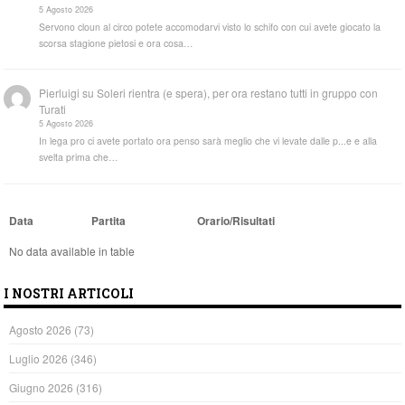
5 Agosto 2026
Servono cloun al circo potete accomodarvi visto lo schifo con cui avete giocato la
scorsa stagione pietosi e ora cosa…
Pierluigi
su
Soleri rientra (e spera), per ora restano tutti in gruppo con
Turati
5 Agosto 2026
In lega pro ci avete portato ora penso sarà meglio che vi levate dalle p...e e alla
svelta prima che…
Data
Partita
Orario/Risultati
No data available in table
I NOSTRI ARTICOLI
Agosto 2026
(73)
Luglio 2026
(346)
Giugno 2026
(316)