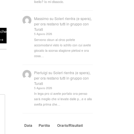
livello? Io mi dissocio.
Massimo
su
Soleri rientra (e spera),
per ora restano tutti in gruppo con
Turati
 che
5 Agosto 2026
→
Servono cloun al circo potete
accomodarvi visto lo schifo con cui avete
giocato la scorsa stagione pietosi e ora
cosa…
Pierluigi
su
Soleri rientra (e spera),
per ora restano tutti in gruppo con
Turati
5 Agosto 2026
In lega pro ci avete portato ora penso
sarà meglio che vi levate dalle p...e e alla
svelta prima che…
Data
Partita
Orario/Risultati