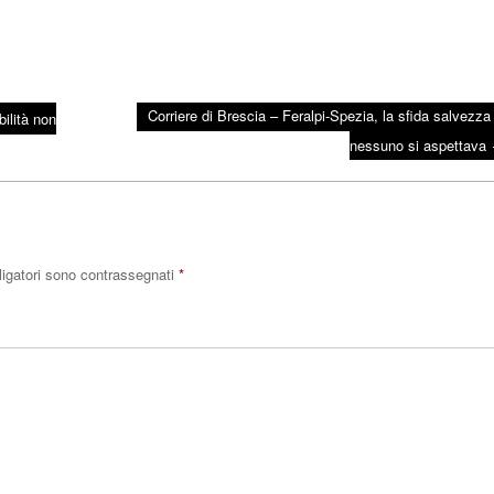
Corriere di Brescia – Feralpi-Spezia, la sfida salvezza
bilità non
nessuno si aspettava
ligatori sono contrassegnati
*