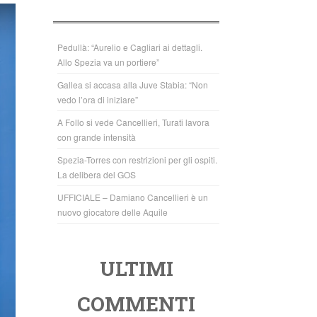
b
A
o
p
o
p
Pedullà: “Aurelio e Cagliari ai dettagli.
Allo Spezia va un portiere”
k
Gallea si accasa alla Juve Stabia: “Non
vedo l’ora di iniziare”
A Follo si vede Cancellieri, Turati lavora
con grande intensità
Spezia-Torres con restrizioni per gli ospiti.
La delibera del GOS
UFFICIALE – Damiano Cancellieri è un
nuovo giocatore delle Aquile
ULTIMI
COMMENTI