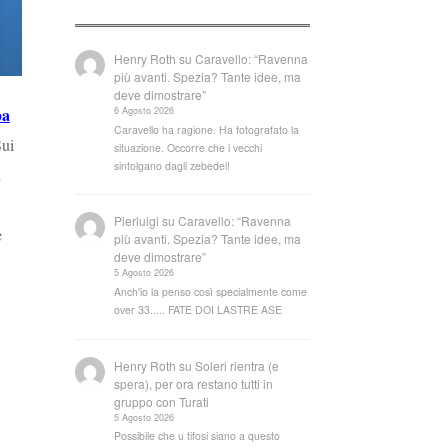
Henry Roth
su
Caravello: “Ravenna
più avanti. Spezia? Tante idee, ma
deve dimostrare”
pa
6 Agosto 2026
Caravello ha ragione. Ha fotografato la
Sui
situazione. Occorre che i vecchi
sintolgano dagli zebedei!
l
Pierluigi
su
Caravello: “Ravenna
e
più avanti. Spezia? Tante idee, ma
deve dimostrare”
5 Agosto 2026
Anch'io la penso così specialmente come
over 33..... FATE DOI LASTRE ASE
Henry Roth
su
Soleri rientra (e
spera), per ora restano tutti in
gruppo con Turati
5 Agosto 2026
Possibile che u tifosi siano a questo