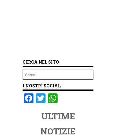
CERCA NEL SITO
Cerca
I NOSTRI SOCIAL
F
T
W
a
wi
h
ULTIME
c
tt
at
e
er
s
NOTIZIE