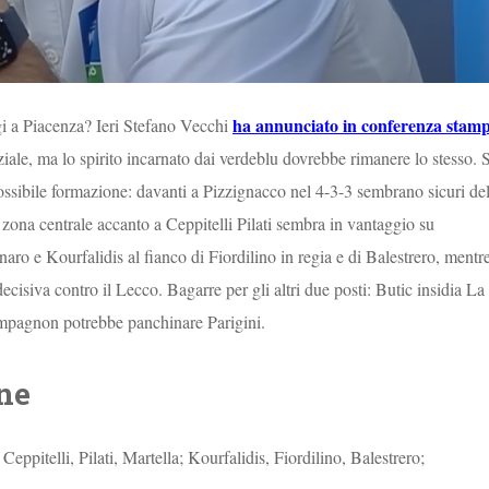
ha annunciato in conferenza stam
ggi a Piacenza? Ieri Stefano Vecchi
ziale, ma lo spirito incarnato dai verdeblu dovrebbe rimanere lo stesso. 
possibile formazione: davanti a Pizzignacco nel 4-3-3 sembrano sicuri de
a zona centrale accanto a Ceppitelli Pilati sembra in vantaggio su
ro e Kourfalidis al fianco di Fiordilino in regia e di Balestrero, mentr
decisiva contro il Lecco. Bagarre per gli altri due posti: Butic insidia La
ompagnon potrebbe panchinare Parigini.
ne
 Ceppitelli, Pilati, Martella; Kourfalidis, Fiordilino, Balestrero;