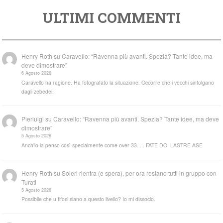
ULTIMI COMMENTI
Henry Roth
su
Caravello: “Ravenna più avanti. Spezia? Tante idee, ma
deve dimostrare”
6 Agosto 2026
Caravello ha ragione. Ha fotografato la situazione. Occorre che i vecchi sintolgano
dagli zebedei!
Pierluigi
su
Caravello: “Ravenna più avanti. Spezia? Tante idee, ma deve
dimostrare”
5 Agosto 2026
Anch'io la penso così specialmente come over 33..... FATE DOI LASTRE ASE
Henry Roth
su
Soleri rientra (e spera), per ora restano tutti in gruppo con
Turati
5 Agosto 2026
Possibile che u tifosi siano a questo livello? Io mi dissocio.