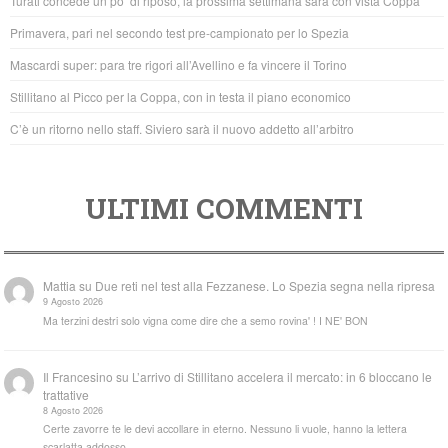
Turati concede un po’ di riposo, la prossima settimana sarà con vista Coppa
o
p
Primavera, pari nel secondo test pre-campionato per lo Spezia
o
p
Mascardi super: para tre rigori all’Avellino e fa vincere il Torino
k
Stillitano al Picco per la Coppa, con in testa il piano economico
C’è un ritorno nello staff. Siviero sarà il nuovo addetto all’arbitro
ULTIMI COMMENTI
Mattia
su
Due reti nel test alla Fezzanese. Lo Spezia segna nella ripresa
9 Agosto 2026
Ma terzini destri solo vigna come dire che a semo rovina' ! I NE' BON
Il Francesino
su
L’arrivo di Stillitano accelera il mercato: in 6 bloccano le
trattative
8 Agosto 2026
Certe zavorre te le devi accollare in eterno. Nessuno li vuole, hanno la lettera
scarlatta addosso