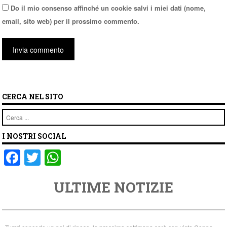
Do il mio consenso affinché un cookie salvi i miei dati (nome,
email, sito web) per il prossimo commento.
CERCA NEL SITO
Cerca
I NOSTRI SOCIAL
F
T
W
a
wi
h
ULTIME NOTIZIE
c
tt
at
e
er
s
b
A