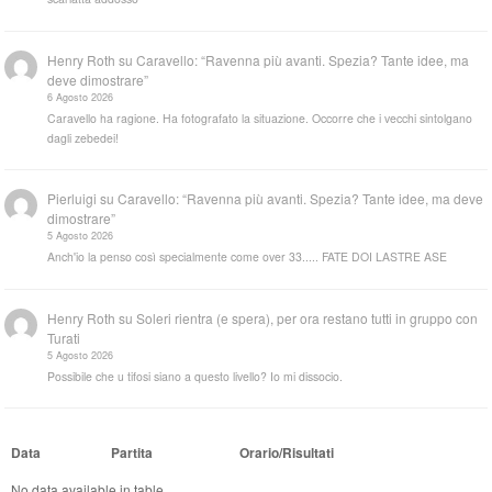
Henry Roth
su
Caravello: “Ravenna più avanti. Spezia? Tante idee, ma
deve dimostrare”
6 Agosto 2026
Caravello ha ragione. Ha fotografato la situazione. Occorre che i vecchi sintolgano
dagli zebedei!
Pierluigi
su
Caravello: “Ravenna più avanti. Spezia? Tante idee, ma deve
dimostrare”
5 Agosto 2026
Anch'io la penso così specialmente come over 33..... FATE DOI LASTRE ASE
Henry Roth
su
Soleri rientra (e spera), per ora restano tutti in gruppo con
Turati
5 Agosto 2026
Possibile che u tifosi siano a questo livello? Io mi dissocio.
Data
Partita
Orario/Risultati
No data available in table