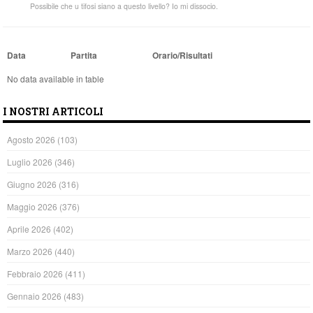
Possibile che u tifosi siano a questo livello? Io mi dissocio.
Data
Partita
Orario/Risultati
No data available in table
I NOSTRI ARTICOLI
Agosto 2026
(103)
Luglio 2026
(346)
Giugno 2026
(316)
Maggio 2026
(376)
Aprile 2026
(402)
Marzo 2026
(440)
Febbraio 2026
(411)
Gennaio 2026
(483)