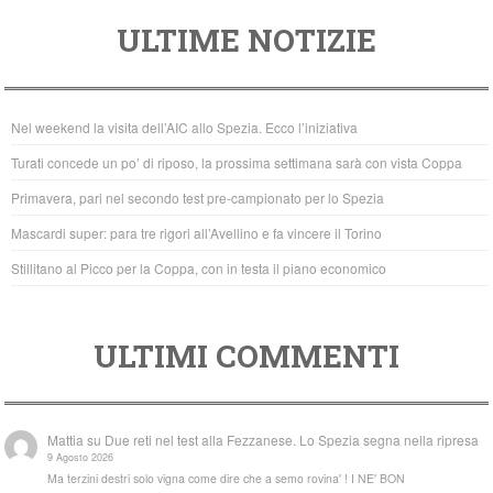
a
wi
h
ULTIME NOTIZIE
c
tt
at
e
er
s
b
A
Nel weekend la visita dell’AIC allo Spezia. Ecco l’iniziativa
o
p
Turati concede un po’ di riposo, la prossima settimana sarà con vista Coppa
o
p
Primavera, pari nel secondo test pre-campionato per lo Spezia
k
Mascardi super: para tre rigori all’Avellino e fa vincere il Torino
Stillitano al Picco per la Coppa, con in testa il piano economico
ULTIMI COMMENTI
Mattia
su
Due reti nel test alla Fezzanese. Lo Spezia segna nella ripresa
9 Agosto 2026
Ma terzini destri solo vigna come dire che a semo rovina' ! I NE' BON