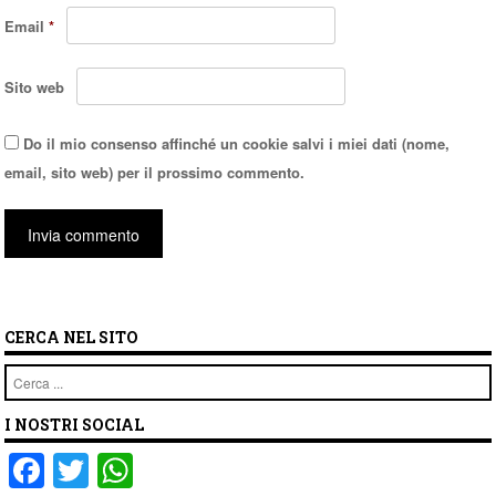
Email
*
Sito web
Do il mio consenso affinché un cookie salvi i miei dati (nome,
email, sito web) per il prossimo commento.
CERCA NEL SITO
Cerca
I NOSTRI SOCIAL
F
T
W