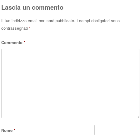
pp
Lascia un commento
Il tuo indirizzo email non sarà pubblicato.
I campi obbligatori sono
contrassegnati
*
Commento
*
Nome
*