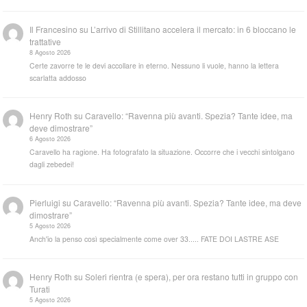
Il Francesino
su
L’arrivo di Stillitano accelera il mercato: in 6 bloccano le
trattative
8 Agosto 2026
Certe zavorre te le devi accollare in eterno. Nessuno li vuole, hanno la lettera
scarlatta addosso
Henry Roth
su
Caravello: “Ravenna più avanti. Spezia? Tante idee, ma
deve dimostrare”
6 Agosto 2026
Caravello ha ragione. Ha fotografato la situazione. Occorre che i vecchi sintolgano
dagli zebedei!
Pierluigi
su
Caravello: “Ravenna più avanti. Spezia? Tante idee, ma deve
dimostrare”
5 Agosto 2026
Anch'io la penso così specialmente come over 33..... FATE DOI LASTRE ASE
Henry Roth
su
Soleri rientra (e spera), per ora restano tutti in gruppo con
Turati
5 Agosto 2026