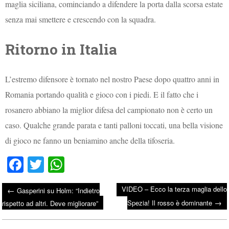
maglia siciliana, cominciando a difendere la porta dalla scorsa estate
senza mai smettere e crescendo con la squadra.
Ritorno in Italia
L’estremo difensore è tornato nel nostro Paese dopo quattro anni in
Romania portando qualità e gioco con i piedi. E il fatto che i
rosanero abbiano la miglior difesa del campionato non è certo un
caso. Qualche grande parata e tanti palloni toccati, una bella visione
di gioco ne fanno un beniamino anche della tifoseria.
Fa
T
W
ce
wi
ha
VIDEO – Ecco la terza maglia dello
←
Gasperini su Holm: “Indietro
bo
tte
ts
→
Post navigation
Spezia! Il rosso è dominante
rispetto ad altri. Deve migliorare”
ok
r
A