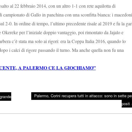
alto al 22 febbraio 2014, con un altro 1-1 con rete aquilotta di
di campionato di Gallo in panchina con una sconfitta bianca: i macedon
ul 2-0. In ordine di tempo, l’ultimo precedente risale al 2019 e fu la gar
e Okereke per l’iniziale doppio vantaggio, poi rimontato da Jajalo e
arbera c’è stata ma solo ai rigori: era la Coppa Italia 2016, quando lo
opo i calci di rigore passando il turno. Ma anche quella non fu una
SCENTE, A PALERMO CE LA GIOCHIAMO”
Palermo, Corini recupera tutti in attacco: sono in sette per
 grande
posti