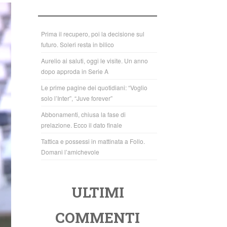
b
A
o
p
o
p
Prima il recupero, poi la decisione sul
futuro. Soleri resta in bilico
k
Aurelio ai saluti, oggi le visite. Un anno
dopo approda in Serie A
Le prime pagine dei quotidiani: “Voglio
solo l’Inter”, “Juve forever”
Abbonamenti, chiusa la fase di
prelazione. Ecco il dato finale
Tattica e possessi in mattinata a Follo.
Domani l’amichevole
ULTIMI
COMMENTI