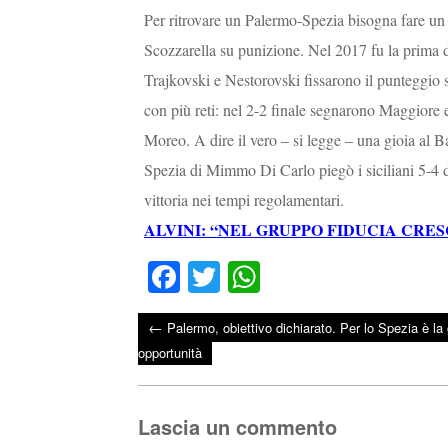
Per ritrovare un Palermo-Spezia bisogna fare un s
Scozzarella su punizione. Nel 2017 fu la prima 
Trajkovski e Nestorovski fissarono il punteggio s
con più reti: nel 2-2 finale segnarono Maggiore 
Moreo. A dire il vero – si legge – una gioia al B
Spezia di Mimmo Di Carlo piegò i siciliani 5-4 d
vittoria nei tempi regolamentari.
ALVINI: “NEL GRUPPO FIDUCIA CRE
Fa
T
W
ce
wi
ha
←
Palermo, obiettivo dichiarato. Per lo Spezia è la
bo
tte
ts
Post navigation
opportunità
ok
r
A
pp
Lascia un commento