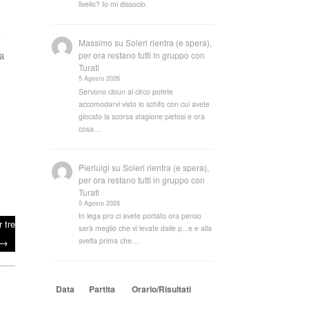
livello? Io mi dissocio.
i
Massimo
su
Soleri rientra (e spera),
a
per ora restano tutti in gruppo con
Turati
5 Agosto 2026
Servono cloun al circo potete
accomodarvi visto lo schifo con cui avete
giocato la scorsa stagione pietosi e ora
cosa…
Pierluigi
su
Soleri rientra (e spera),
per ora restano tutti in gruppo con
Turati
5 Agosto 2026
In lega pro ci avete portato ora penso
 tre
sarà meglio che vi levate dalle p...e e alla
→
svelta prima che…
Data
Partita
Orario/Risultati