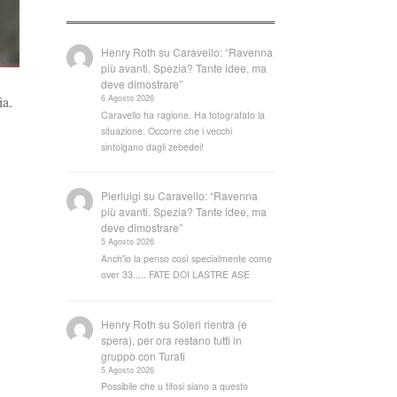
Henry Roth
su
Caravello: “Ravenna
più avanti. Spezia? Tante idee, ma
deve dimostrare”
6 Agosto 2026
ia.
Caravello ha ragione. Ha fotografato la
situazione. Occorre che i vecchi
sintolgano dagli zebedei!
Pierluigi
su
Caravello: “Ravenna
più avanti. Spezia? Tante idee, ma
deve dimostrare”
5 Agosto 2026
Anch'io la penso così specialmente come
over 33..... FATE DOI LASTRE ASE
Henry Roth
su
Soleri rientra (e
spera), per ora restano tutti in
gruppo con Turati
5 Agosto 2026
Possibile che u tifosi siano a questo