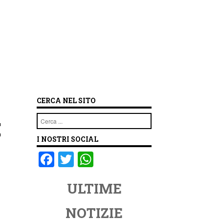
CERCA NEL SITO
:
Cerca
I NOSTRI SOCIAL
F
T
W
a
wi
h
ULTIME
c
tt
at
e
er
s
NOTIZIE