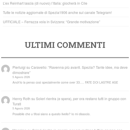
o
p
L’ex Reinhart lascia (di nuovo) l’Italia: giocherà in Cile
k
Tutte le notizie aggiornate di Spezia1906 anche sul canale Telegram!
UFFICIALE – Ferrazza vola in Svizzera: “Grande motivazione”
ULTIMI COMMENTI
Pierluigi
su
Caravello: “Ravenna più avanti. Spezia? Tante idee, ma deve
dimostrare”
5 Agosto 2026
Anch'io la penso così specialmente come over 33..... FATE DOI LASTRE ASE
Henry Roth
su
Soleri rientra (e spera), per ora restano tutti in gruppo con
Turati
5 Agosto 2026
Possibile che u tifosi siano a questo livello? Io mi dissocio.