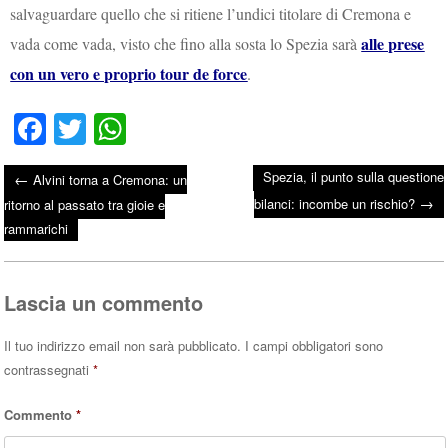
salvaguardare quello che si ritiene l’undici titolare di Cremona e
alle prese
vada come vada, visto che fino alla sosta lo Spezia sarà
con un vero e proprio tour de force
.
Fa
T
W
ce
wi
ha
Spezia, il punto sulla questione
←
Alvini torna a Cremona: un
bo
tte
ts
→
Post navigation
bilanci: incombe un rischio?
ritorno al passato tra gioie e
ok
r
A
rammarichi
pp
Lascia un commento
Il tuo indirizzo email non sarà pubblicato.
I campi obbligatori sono
contrassegnati
*
Commento
*