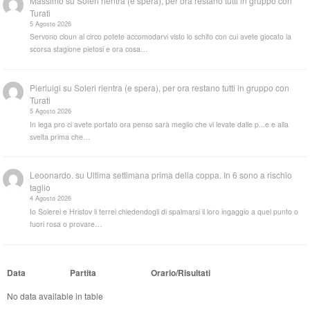
Massimo
su
Soleri rientra (e spera), per ora restano tutti in gruppo con
Turati
5 Agosto 2026
Servono cloun al circo potete accomodarvi visto lo schifo con cui avete giocato la
scorsa stagione pietosi e ora cosa…
Pierluigi
su
Soleri rientra (e spera), per ora restano tutti in gruppo con
Turati
5 Agosto 2026
In lega pro ci avete portato ora penso sarà meglio che vi levate dalle p...e e alla
svelta prima che…
Leoonardo.
su
Ultima settimana prima della coppa. In 6 sono a rischio
taglio
4 Agosto 2026
Io Solerei e Hristov li terrei chiedendogli di spalmarsi il loro ingaggio a quel punto o
fuori rosa o provare…
Data
Partita
Orario/Risultati
No data available in table