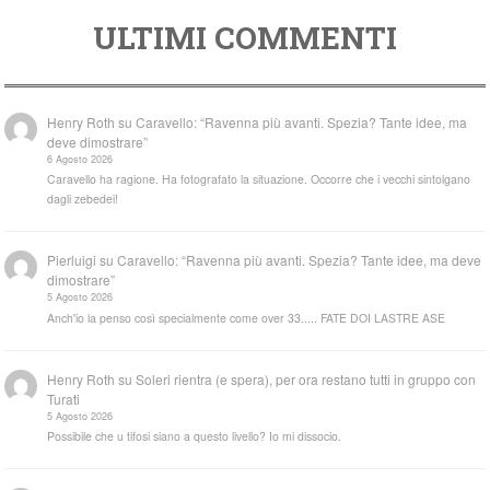
ULTIMI COMMENTI
Henry Roth
su
Caravello: “Ravenna più avanti. Spezia? Tante idee, ma
deve dimostrare”
6 Agosto 2026
Caravello ha ragione. Ha fotografato la situazione. Occorre che i vecchi sintolgano
dagli zebedei!
Pierluigi
su
Caravello: “Ravenna più avanti. Spezia? Tante idee, ma deve
dimostrare”
5 Agosto 2026
Anch'io la penso così specialmente come over 33..... FATE DOI LASTRE ASE
Henry Roth
su
Soleri rientra (e spera), per ora restano tutti in gruppo con
Turati
5 Agosto 2026
Possibile che u tifosi siano a questo livello? Io mi dissocio.