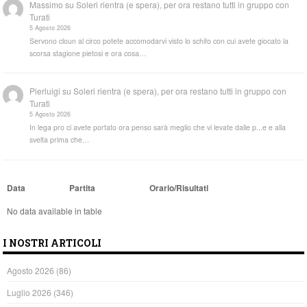
Massimo
su
Soleri rientra (e spera), per ora restano tutti in gruppo con
Turati
5 Agosto 2026
Servono cloun al circo potete accomodarvi visto lo schifo con cui avete giocato la
scorsa stagione pietosi e ora cosa…
Pierluigi
su
Soleri rientra (e spera), per ora restano tutti in gruppo con
Turati
5 Agosto 2026
In lega pro ci avete portato ora penso sarà meglio che vi levate dalle p...e e alla
svelta prima che…
Data
Partita
Orario/Risultati
No data available in table
I NOSTRI ARTICOLI
Agosto 2026
(86)
Luglio 2026
(346)