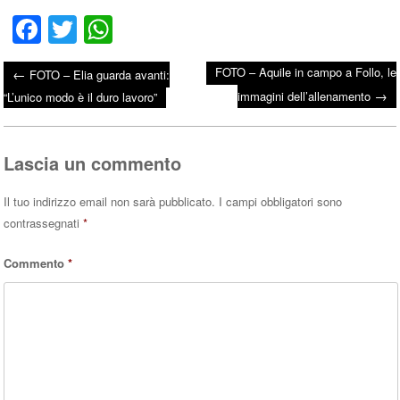
Fa
T
W
ce
wi
ha
FOTO – Aquile in campo a Follo, le
←
FOTO – Elia guarda avanti:
bo
tte
ts
→
Post navigation
immagini dell’allenamento
“L’unico modo è il duro lavoro”
ok
r
A
pp
Lascia un commento
Il tuo indirizzo email non sarà pubblicato.
I campi obbligatori sono
contrassegnati
*
Commento
*