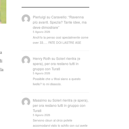
Pierluigi
su
Caravello: “Ravenna
più avanti. Spezia? Tante idee, ma
deve dimostrare”
5 Agosto 2026
Anch'io la penso così specialmente come
over 33..... FATE DOI LASTRE ASE
La
Henry Roth
su
Soleri rientra (e
di
spera), per ora restano tutti in
la
gruppo con Turati
5 Agosto 2026
Possibile che u tifosi siano a questo
livello? Io mi dissocio.
Massimo
su
Soleri rientra (e spera),
per ora restano tutti in gruppo con
Turati
5 Agosto 2026
Servono cloun al circo potete
accomodarvi visto lo schifo con cui avete