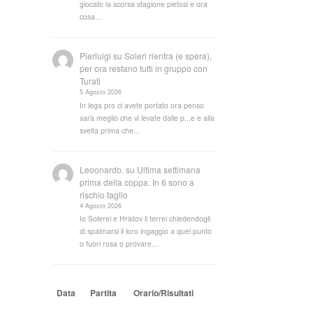
giocato la scorsa stagione pietosi e ora
cosa…
Pierluigi
su
Soleri rientra (e spera),
per ora restano tutti in gruppo con
Turati
5 Agosto 2026
In lega pro ci avete portato ora penso
sarà meglio che vi levate dalle p...e e alla
svelta prima che…
Leoonardo.
su
Ultima settimana
prima della coppa. In 6 sono a
rischio taglio
4 Agosto 2026
Io Solerei e Hristov li terrei chiedendogli
di spalmarsi il loro ingaggio a quel punto
o fuori rosa o provare…
Data
Partita
Orario/Risultati