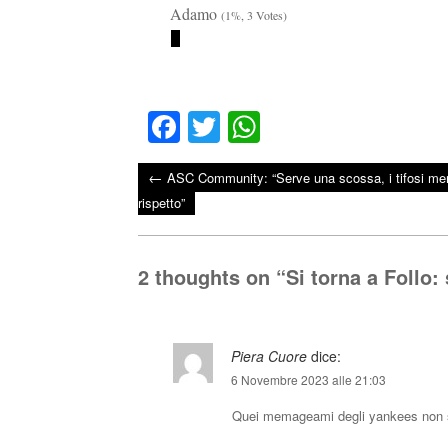
Adamo
(1%, 3 Votes)
Fa
T
W
ce
wi
ha
←
ASC Community: “Serve una scossa, i tifosi mer
bo
tte
ts
Post navigation
rispetto”
ok
r
A
pp
2 thoughts on “
Si torna a Follo
Piera Cuore
dice:
6 Novembre 2023 alle 21:03
Quei memageami degli yankees non s