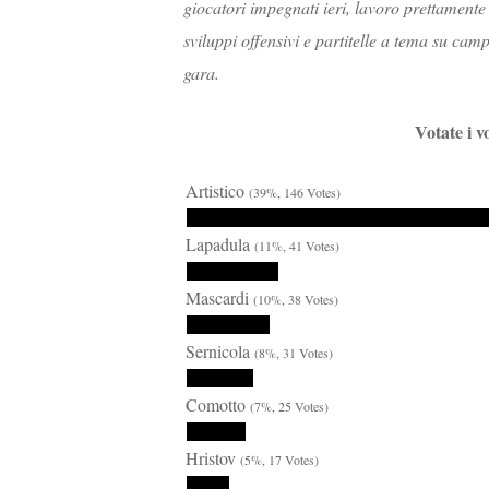
giocatori impegnati ieri, lavoro prettamente
sviluppi offensivi e partitelle a tema su cam
gara.
Votate i v
Artistico
(39%, 146 Votes)
Lapadula
(11%, 41 Votes)
Mascardi
(10%, 38 Votes)
Sernicola
(8%, 31 Votes)
Comotto
(7%, 25 Votes)
Hristov
(5%, 17 Votes)