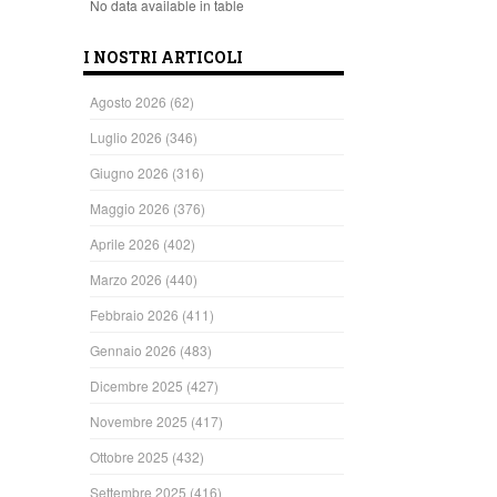
No data available in table
I NOSTRI ARTICOLI
Agosto 2026
(62)
Luglio 2026
(346)
Giugno 2026
(316)
Maggio 2026
(376)
Aprile 2026
(402)
Marzo 2026
(440)
Febbraio 2026
(411)
Gennaio 2026
(483)
Dicembre 2025
(427)
Novembre 2025
(417)
Ottobre 2025
(432)
Settembre 2025
(416)