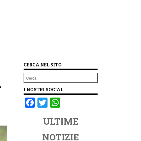
CERCA NEL SITO
i
Cerca
I NOSTRI SOCIAL
F
T
W
a
wi
h
ULTIME
c
tt
at
e
er
s
NOTIZIE