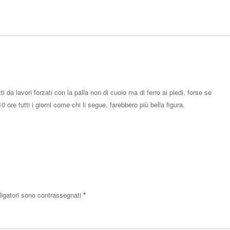
Rispo
 da lavori forzati con la palla non di cuoio ma di ferro ai piedi, forse se
ore tutti i giorni come chi li segue, farebbero più bella figura.
Rispo
ligatori sono contrassegnati
*