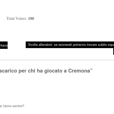
180
Total Voters:
Svolta allenatori: se esonerati potranno trovare subito squ
itano
: scarico per chi ha giocato a Cremona
”
i fanno sentire?