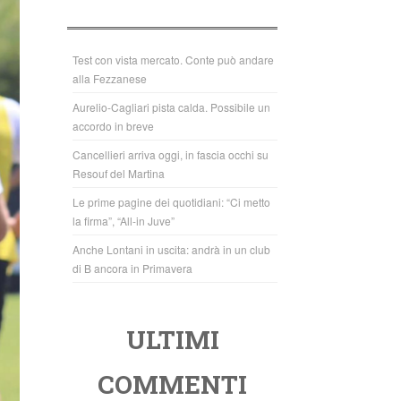
b
A
o
p
o
p
Test con vista mercato. Conte può andare
alla Fezzanese
k
Aurelio-Cagliari pista calda. Possibile un
accordo in breve
Cancellieri arriva oggi, in fascia occhi su
Resouf del Martina
Le prime pagine dei quotidiani: “Ci metto
la firma”, “All-in Juve”
Anche Lontani in uscita: andrà in un club
di B ancora in Primavera
ULTIMI
COMMENTI